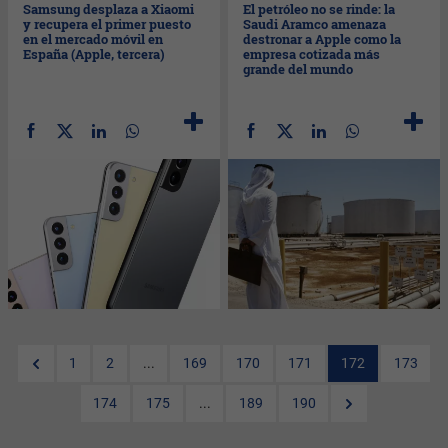
Samsung desplaza a Xiaomi
El petróleo no se rinde: la
y recupera el primer puesto
Saudi Aramco amenaza
en el mercado móvil en
destronar a Apple como la
España (Apple, tercera)
empresa cotizada más
grande del mundo
1
2
...
169
170
171
172
173
174
175
...
189
190