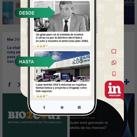
Mar
24/05/2022
Lun
23/05/2022
La startup catalana Bio2Coat
Sorpresa: Apple aventaja a
crea embalajes comestibles
Samsung (y a Alexa de
para alimentos que evitan el
Amazon) en la batalla de
uso del plástico
marcas por el hogar
conectado