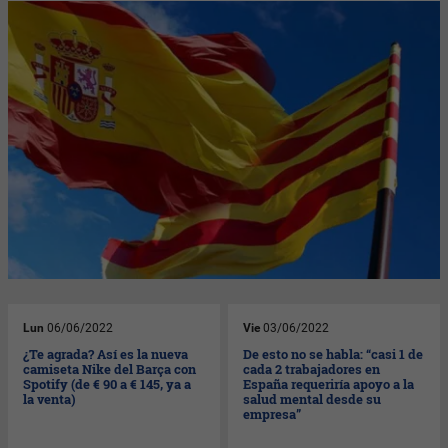
Lun
06/06/2022
Vie
03/06/2022
¿Te agrada? Así es la nueva
De esto no se habla: “casi 1 de
camiseta Nike del Barça con
cada 2 trabajadores en
Spotify (de € 90 a € 145, ya a
España requeriría apoyo a la
la venta)
salud mental desde su
empresa”