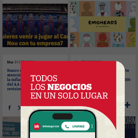
Mar
31/05/2022
Vie
27/05/2022
Banco de España llama la
Madrid Platform se convierte
atención sobre el aumento de
en un hub de negocios
la inflación subyacente (pasó
internacional (conecta a 3.000
del 4,4 al 4,9%) y advierte de
empresas de 80 países)
revisiones al alza