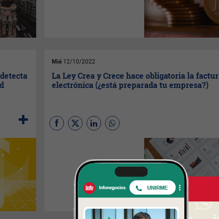
superior a la media nacional
en el año 2023, según se
recoge en un informe de
BBVA Research
.
Mié
12/10/2022
 detecta
La Ley Crea y Crece hace obligatoria la factu
ad
electrónica (¿está preparada tu empresa?)
Ley Crea y Crece, para facilitar
la creación de empresa
supone “la obligación de
expedir y remitir factura
electrónica en todas las
relaciones comerciales” para
empresas y autónomos, como
una medida que “garantizará
una mayor trazabilidad y
control de los pagos”. ¿Cómo