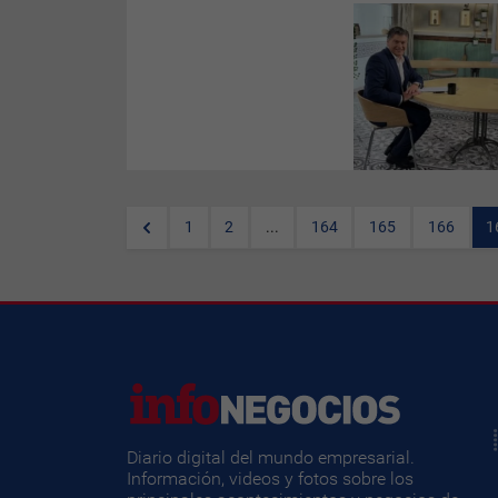
El presidente de
Pimec
,
Antoni
Cañete
, ha lamentado la
"situación de crisis política" y
ha señalado que "la
ciudadanía de Catalunya no se
lo merece".
1
2
...
164
165
166
1
Diario digital del mundo empresarial.
Información, videos y fotos sobre los