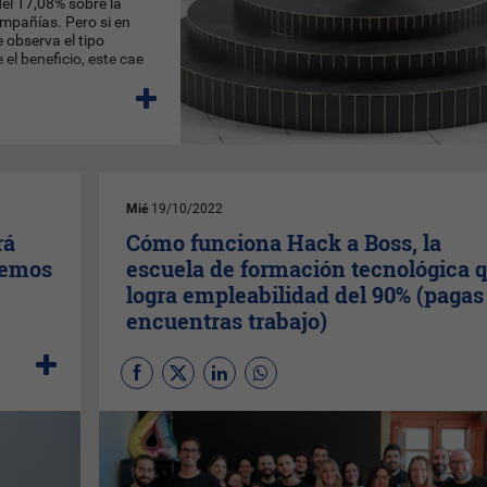
el 17,08% sobre la
ompañías. Pero si en
e observa el tipo
 el beneficio, este cae
Mié
19/10/2022
rá
Cómo funciona Hack a Boss, la
remos
escuela de formación tecnológica 
logra empleabilidad del 90% (pagas 
encuentras trabajo)