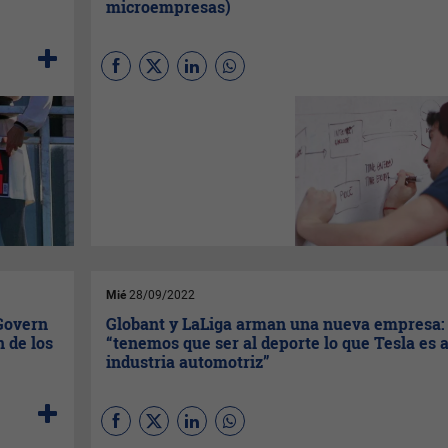
microempresas)
España cuenta con 23.383
'startups', de las que el 96%
son microempresas, de
acuerdo al '
Estudio sobre las
empresas start-up en España
'
realizado por
Informa D&B
y
publicado este lunes.
Mié
28/09/2022
 Govern
Globant y LaLiga arman una nueva empresa:
n de los
“tenemos que ser al deporte lo que Tesla es a
industria automotriz”