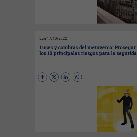
según el 12º informe anual
'
Global Meetings & Events
Forecast
', elaborado por
American Express Meetings
& Events
, una división de
American Express Global
Business Travel
(Amex GBT).
Lun
17/10/2022
Luces y sombras del metaverso: Prosegur
los 10 principales riesgos para la segurid
Aunque estamos en las
primeras fases de su
desarrollo, el metaverso es ya
uno de los grandes
paradigmas de la
convergencia tecnológica y
desde
Prosegur Research
lanzaron ‘
Luces y Sombras del
Metaverso
’, un informe con 10
puntos a tener ya en el radar.