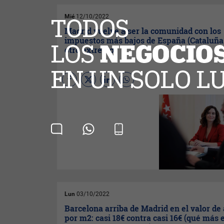
Mié
12/10/2022
Madrid vuelve a ser la comunidad con los
impuestos más bajos de España (Cataluña,
otro extremo)
La Comunidad de Madrid
vuelve a ser por tercer año
consecutivo la región
española con los impuestos
más bajos, según refleja el
último
Índice Autonómico de
Competitividad Fiscal
(IACF)
elaborado por la
Fundación
para el Avance de la Libertad
,
y cuyas principales
conclusiones han sido
presentadas hoy.
Lun
03/10/2022
Barcelona arriba de Madrid en el valor de 
por m2: casi 18€ contra casi 16€ (qué más 