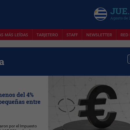
JUE.
Agosto de 
AS MÁS LEÍDAS
TARJETERO
STAFF
NEWSLETTER
RED 
a
menos del 4%
 pequeñas entre
aron por el Impuesto