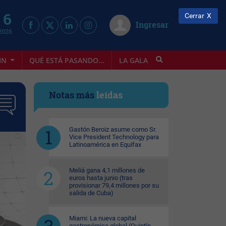
 6
Cerrar
Ingresar
2026
IN
QUÉ ESTÁ PASANDO...
LA GALA
INFOSTYLE
Notas más
leídas
Gastón Beroiz asume como Sr.
Vice President Technology para
Latinoamérica en Equifax
Meliá gana 4,1 millones de
euros hasta junio (tras
provisionar 79,4 millones por su
salida de Cuba)
Miami: La nueva capital
gastronómica global (Quintín