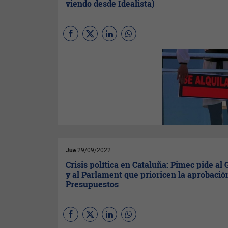
viendo desde Idealista)
Barcelona es la capital más
cara para alquilar una vivienda,
con 17,8 euros por metro
cuadrado, seguida por Madrid
(16,3 euros/m2); San
Sebastián (15,9 euros/m2);
Bilbao (12,7 euros/m2) y
Palma (12,6 euros/m2).
Jue
29/09/2022
Crisis política en Cataluña: Pimec pide al
y al Parlament que prioricen la aprobació
Presupuestos