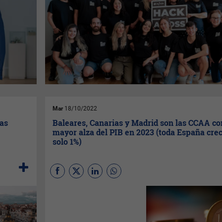
Mar
18/10/2022
las
Baleares, Canarias y Madrid son las CCAA co
mayor alza del PIB en 2023 (toda España crec
solo 1%)
Baleares, Canarias, Madrid y
Extremadura serán las cuatro
comunidades autónomas con
un crecimiento del PIB