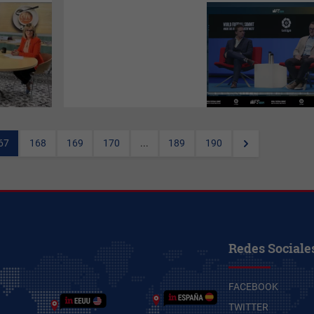
Globant
, el unicornio
tecnológico nacido en
Argentina y
LaLiga
firman un
acuerdo para crear una nueva
empresa global de tecnología
que promete “reinventar la
industria del deporte y el
entretenimiento”.
67
168
169
170
...
189
190
Redes Sociale
FACEBOOK
TWITTER