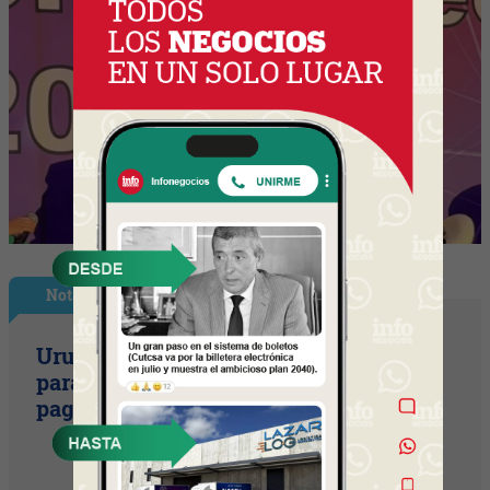
Nota Principal
Uruguay empieza a discutir las reglas
para una movilidad autónoma (¿Quién
paga si el auto sin conductor choca?)