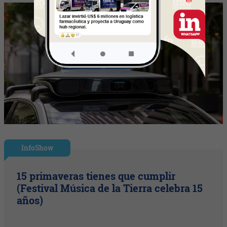
InfoShow
15 primaveras tienes que cumplir
(Festival Música de la Tierra celebra 15
años)