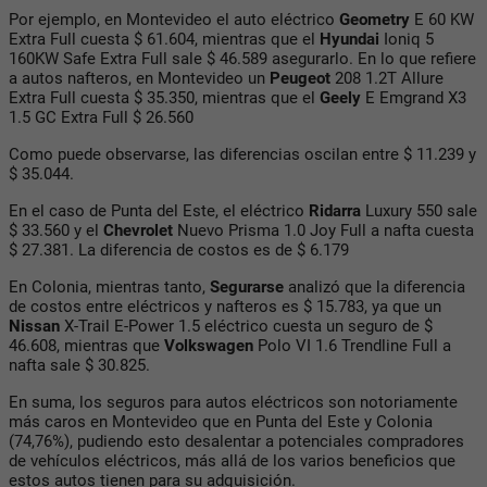
Por ejemplo, en Montevideo el auto eléctrico
Geometry
E 60 KW
Extra Full cuesta $ 61.604, mientras que el
Hyundai
Ioniq
5
160KW Safe Extra Full sale $ 46.589 asegurarlo. En lo que refiere
a autos nafteros, en Montevideo un
Peugeot
208
1.2T Allure
Extra Full cuesta $ 35.350, mientras que el
Geely
E Emgrand X3
1.5 GC Extra Full $ 26.560
Como puede observarse, las diferencias oscilan entre $ 11.239 y
$ 35.044.
En el caso de Punta del Este, el eléctrico
Ridarra
Luxury 550 sale
$ 33.560 y el
Chevrolet
Nuevo Prisma 1.0 Joy Full a nafta cuesta
$ 27.381. La diferencia de costos es de $ 6.179
En Colonia, mientras tanto,
Segurarse
analizó que la diferencia
de costos entre eléctricos y nafteros es $ 15.783, ya que un
Nissan
X-Trail E-Power 1.5 eléctrico cuesta un seguro de $
46.608, mientras que
Volkswagen
Polo VI 1.6 Trendline Full a
nafta sale $ 30.825.
En suma, los seguros para autos eléctricos son notoriamente
más caros en Montevideo que en Punta del Este y Colonia
(74,76%), pudiendo esto desalentar a potenciales compradores
de vehículos eléctricos, más allá de los varios beneficios que
estos autos tienen para su adquisición.