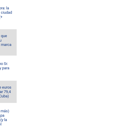
ra: la
a ciudad
(+
a que
u
e marca
o Sr.
y para
e euros
ar 79,4
 Cuba)
n más)
apa
(y la
l