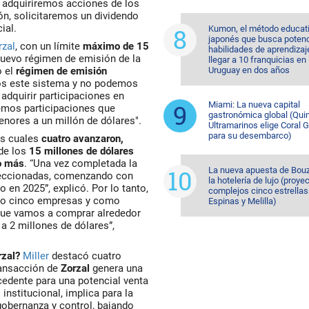
 adquiriremos acciones de los
ión, solicitaremos un dividendo
ial.
Kumon, el método educat
japonés que busca potenc
rzal
,
con un límite
máximo de
15
habilidades de aprendizaj
 nuevo régimen de emisión de
la
llegar a 10 franquicias en
 el
régimen de emisión
Uruguay en dos años
os este sistema y no podemos
adquirir participaciones en
Miami: La nueva capital
emos participaciones que
gastronómica global (Quin
enores a un
millón de dólares
".
Ultramarinos elige Coral 
para su desembarco)
las cuales
cuatro avanzaron,
 de los
15 millones de dólares
o más
. “Una vez completada la
La nueva apuesta de Bouz
leccionadas, comenzando con
la hotelería de lujo (proye
 en 2025”, explicó. Por lo tanto,
complejos cinco estrellas
imo cinco empresas y como
Espinas y Melilla)
ue vamos a comprar alrededor
 a
2 millones de dólares
”,
rzal?
Miller
destacó cuatro
ransacción de
Zorzal
genera una
cedente para una potencial venta
nstitucional, implica para la
obernanza y control, bajando