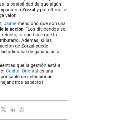
es la posibilidad de que algún
icipación a
Zorzal
y por último, el
a valor.
s,
Jaime
mencionó que son
una
de la acción
.
“Los dividendos se
a Renta, lo que hace que la
tributario. Además, si las
 acción de
Zorzal
puede
dad adicional de ganancias a
mientras que la gestión está a
co.
Capital Oriental
es una
sponsable de seleccionar
anejar otros aspectos