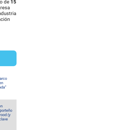
mo de
15
presa
ndustria
ación
harco
en
ada”
en
porteño
ood (y
clave