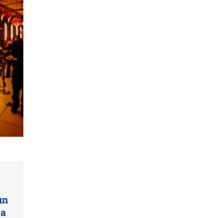
un
 a