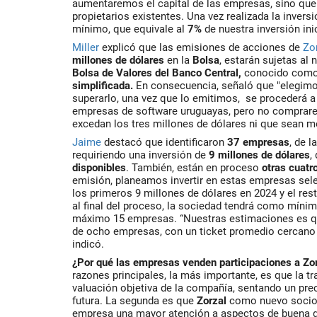
aumentaremos el capital de las empresas, sino que
propietarios existentes. Una vez realizada la invers
mínimo, que equivale al
7%
de nuestra inversión inic
Miller
explicó que las emisiones de acciones de
Zo
millones de dólares
en la
Bols
a
, estarán sujetas al
Bolsa de Valores del Banco Central
,
conocido como
simplificada.
En consecuencia, señaló que "elegim
superarlo, una vez que
lo
emitimos,
se procederá a 
empresas de software uruguayas, pero no comprar
excedan los
tres millones de dólares
ni que sean m
Jaime
destacó que identificaron
37 empresas
, de 
requiriendo una inversión de
9 millones de dólares
,
disponibles
. También, están en proceso
otras cuatr
emisión, planeamos invertir en estas empresas se
los primeros 9 millones de dólares en 2024 y el resto
al final del proceso, la sociedad tendrá como mín
máximo 15 empresas. “Nuestras estimaciones es q
de
ocho empresas
, con un ticket promedio cercano
indicó.
¿Por qué las empresas venden participaciones a Zo
razones principales, la más importante, es que la t
valuación objetiva de la compañía, sentando un pre
futura. La segunda es que
Zorzal
como nuevo socio i
empresa una mayor atención a aspectos de buena g