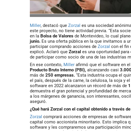
Miller
,
destacó que
Zorzal
es una sociedad anónima
este proyecto, no tiene actividad previa. “Esta soci
en la
Bolsa de Valores
de Montevideo, lo cual plane
junio.
Es una oferta pública en la que invitamos a u
participar comprando acciones de
Zorzal
con el fin
explicó. Aclaró que
Zorzal
es una oportunidad para 
de participar como socio de una de las industrias m
En ese contexto,
Miller
afirmó que el software en el
Producto Bruto Interno (PBI)
,
alcanzando casi
3.000
más de
250 empresas.
“Esta industria ocupa el
qui
el país, después de la carne, la celulosa, la soja y 
software en 2022 alcanzaron un récord de más de
1
demuestra el gran potencial y profundidad de merca
a los márgenes de ganancia, son interesantes, osci
aseguró.
¿Qué hará Zorzal con el capital obtenido a través d
Zorzal
comprará acciones de empresas de software 
capital como accionista minoritario. Esto implica
software y les compraremos una participación minori