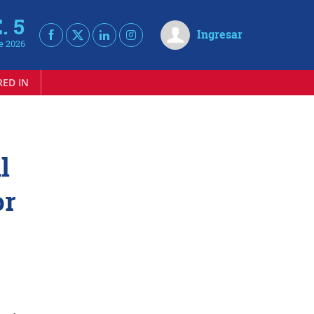
. 5
Ingresar
e 2026
RED IN
l
or