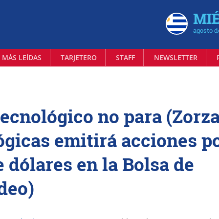
MIÉ
agosto d
 MÁS LEÍDAS
TARJETERO
STAFF
NEWSLETTER
tecnológico no para (Zorza
gicas emitirá acciones p
 dólares en la Bolsa de
deo)