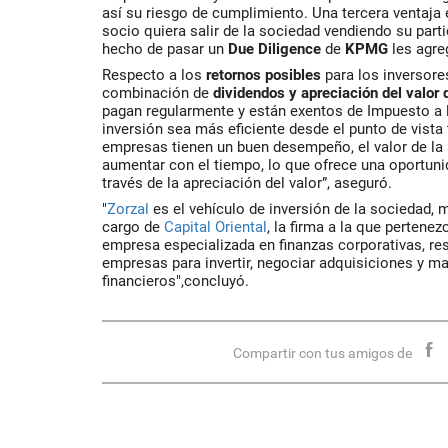
así su riesgo de cumplimiento. Una tercera ventaja 
socio quiera salir de la sociedad vendiendo su part
hecho de pasar un
Due Diligence
de
KPMG
les agreg
Respecto a los
retornos posibles
para los inversore
combinación
de
dividendos y apreciación del valor 
pagan regularmente y están exentos de Impuesto a l
inversión sea más eficiente desde el punto de vista 
empresas tienen un buen desempeño, el valor de la
aumentar con el tiempo, lo que ofrece una oportuni
través de la apreciación del valor”, aseguró.
"
Zorzal
es el vehículo de inversión de la sociedad, 
cargo de
Capital Oriental
, la firma a la que pertenez
empresa especializada en finanzas corporativas, re
empresas para invertir, negociar adquisiciones y m
financieros",concluyó.
Compartir con tus amigos de