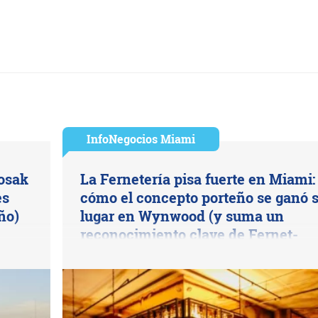
InfoNegocios Miami
Kosak
La Fernetería pisa fuerte en Miami:
es
cómo el concepto porteño se ganó 
ño)
lugar en Wynwood (y suma un
reconocimiento clave de Fernet-
Branca)