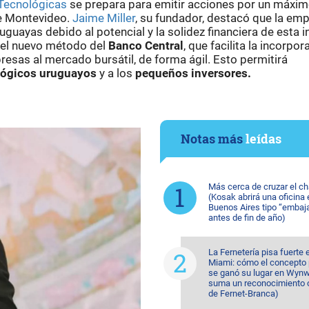
 Tecnológicas
se prepara para emitir acciones por un máxi
 Montevideo.
Jaime Miller
, su fundador, destacó que la em
guayas debido al potencial y la solidez financiera de esta i
 el nuevo método del
Banco Central
, que facilita la incorpor
esas al mercado bursátil, de forma ágil. Esto permitirá
lógicos uruguayos
y a los
pequeños inversores.
Notas más
leídas
Más cerca de cruzar el c
(Kosak abrirá una oficina 
Buenos Aires tipo “embaj
antes de fin de año)
La Fernetería pisa fuerte 
Miami: cómo el concepto 
se ganó su lugar en Wynw
suma un reconocimiento 
de Fernet-Branca)