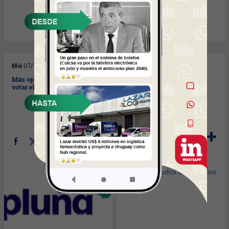
Mié
07/10/2009
Mié
07/10/2009
Más opciones para venir a
HSBC abrió sucursal en
votar el 25 de octubre.
Aguada, con todos los
servicios.