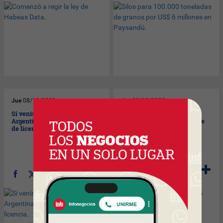
Jue
08/10/2009
Jue
08/10/2009
Si venís a votar desde
Con el test al paso de Stop
Argentina tenés cuatro días
Tabaco descubrí tu nivel de
de licencia.
tabaquismo en segundos.