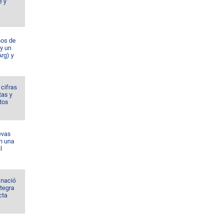
e y
ños de
 y un
rg) y
 cifras
tas y
tos
evas
n una
l
 nació
ntegra
cta