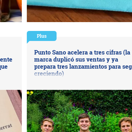
Plus
Punto Sano acelera a tres cifras (la
uente
marca duplicó sus ventas y ya
que
prepara tres lanzamientos para seg
creciendo)