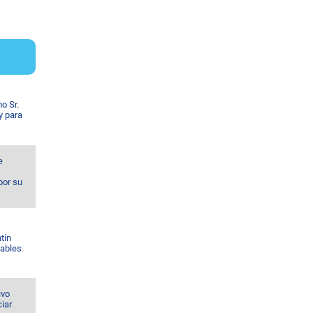
o Sr.
y para
e
por su
tín
Gables
ivo
iar