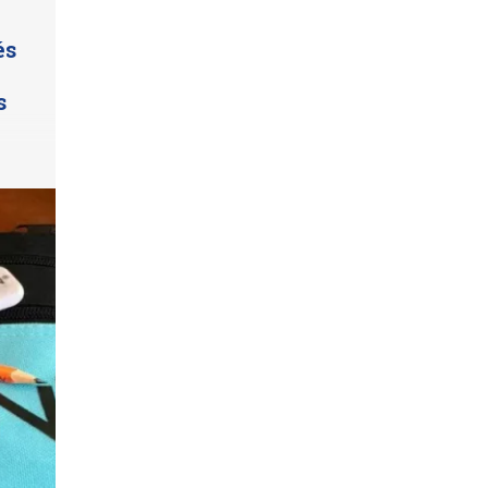
és
e
s