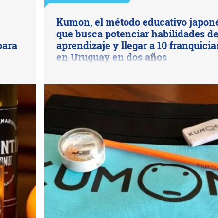
Kumon, el método educativo japon
que busca potenciar habilidades d
para
aprendizaje y llegar a 10 franquicia
en Uruguay en dos años