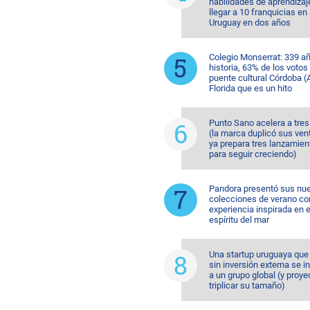
habilidades de aprendizaj
llegar a 10 franquicias en
Uruguay en dos años
Colegio Monserrat: 339 a
historia, 63% de los votos
puente cultural Córdoba (A
Florida que es un hito
Punto Sano acelera a tres
(la marca duplicó sus ven
ya prepara tres lanzamien
para seguir creciendo)
Pandora presentó sus nu
colecciones de verano co
experiencia inspirada en e
espíritu del mar
Una startup uruguaya que
sin inversión externa se i
a un grupo global (y proye
triplicar su tamaño)