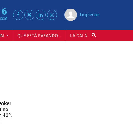
 6
Ingresar
2026
IN
QUÉ ESTÁ PASANDO...
LA GALA
INFOSTYLE
Poker
tino
n 43ª.
a