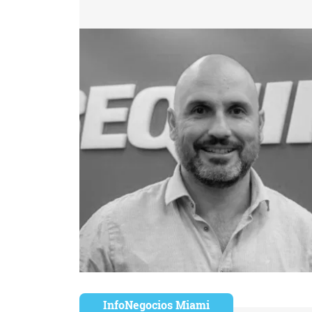
InfoNegocios Miami