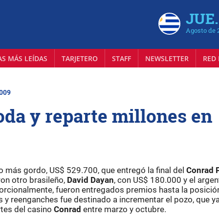
JUE.
Agosto de 
AS MÁS LEÍDAS
TARJETERO
STAFF
NEWSLETTER
RED 
2009
oda y reparte millones en
io más gordo, US$ 529.700, que entregó la final del
Conrad 
ron otro brasileño,
David Dayan
, con US$ 180.000 y el argen
rcionalmente, fueron entregados premios hasta la posició
s y reenganches fue destinado a incrementar el pozo, que y
tes del casino
Conrad
entre marzo y octubre.