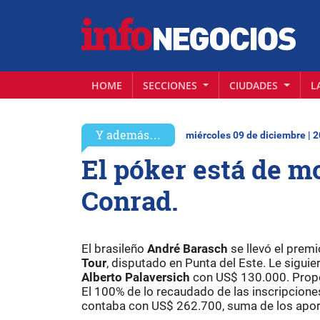
HOME
SECCIONES
CIUDADES
L
Y además…
miércoles 09 de diciembre | 
El póker está de m
Conrad.
El brasileño
André Barasch
se llevó el prem
Tour
, disputado en Punta del Este. Le siguie
Alberto Palaversich
con US$ 130.000. Propo
El 100% de lo recaudado de las inscripcione
contaba con US$ 262.700, suma de los apor