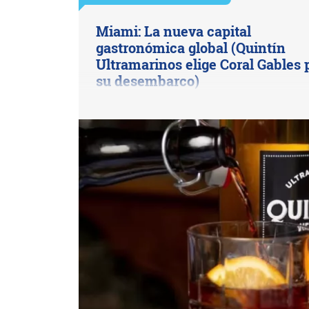
Miami: La nueva capital
gastronómica global (Quintín
Ultramarinos elige Coral Gables 
su desembarco)