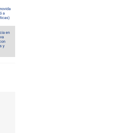
omovida
ó a
ticas)
cia en
eva
con
s y