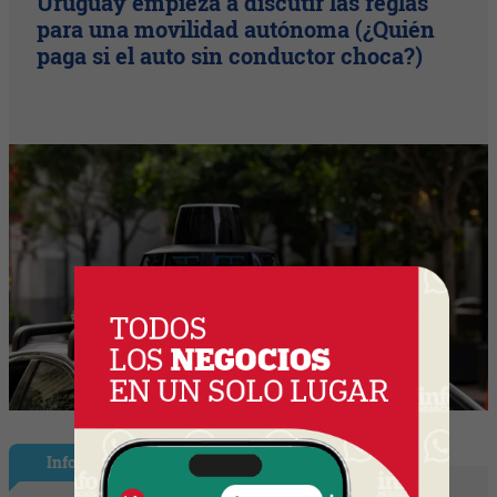
Uruguay empieza a discutir las reglas
para una movilidad autónoma (¿Quién
paga si el auto sin conductor choca?)
InfoShow