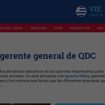
VIE.
Agosto de 
AS MÁS LEÍDAS
TARJETERO
STAFF
NEWSLETTER
RED 
9
 gerente general de QDC
 los almuerzos ejecutivos en los que tres empresarios junto 
emas actuales. En este almuerzo con
Ignacio Pérez
, gerente
iones y los motivos que hacen que las diferentes empresas q
tó…