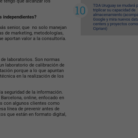
ue tengo que alcanzar los
TDA Uruguay se mudará p
triplicar su capacidad de
almacenamiento (acompa
es independientes?
Google y mira nuevos dat
centers y proyectos como
más senior, que no solo manejan
Cipriani)
as de marketing, metodologías,
aportan valor a la consultoría.
n de laboratorios. Son normas
 un laboratorio de calibración de
itación porque a lo que apuntan
écnica en la realización de los
.
a seguridad de la información.
 Barcelona, online, enfocado en
os con algunos clientes como
esa línea de prevenir antes de
os que están en formato digital,