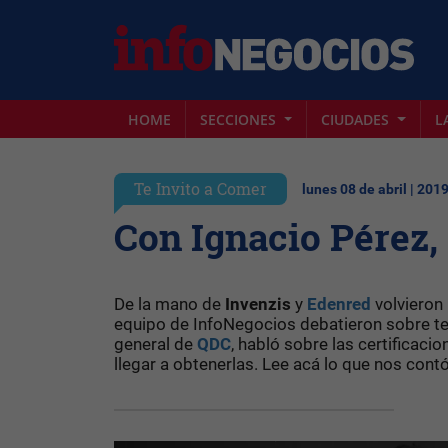
HOME
SECCIONES
CIUDADES
L
Te Invito a Comer
lunes 08 de abril | 201
Con Ignacio Pérez,
De la mano de
Invenzis
y
Edenred
volvieron
equipo de InfoNegocios debatieron sobre t
general de
QDC
, habló sobre las certificac
llegar a obtenerlas. Lee acá lo que nos con