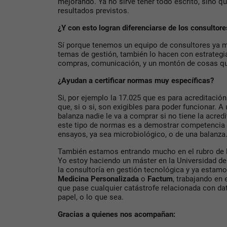
mejorando. Ya no sirve tener todo escrito, sino q
resultados previstos.
¿Y con esto logran diferenciarse de los consultor
Sí porque tenemos un equipo de consultores ya 
temas de gestión, también lo hacen con estrategi
compras, comunicación, y un montón de cosas que 
¿Ayudan a certificar normas muy específicas?
Si, por ejemplo la 17.025 que es para acreditació
que, si o si, son exigibles para poder funcionar. A
balanza nadie le va a comprar si no tiene la acred
este tipo de normas es a demostrar competencia t
ensayos, ya sea microbiológico, o de una balanza
También estamos entrando mucho en el rubro de l
Yo estoy haciendo un máster en la Universidad de
la consultoría en gestión tecnológica y ya estam
Medicina Personalizada
o
Factum
, trabajando en 
que pase cualquier catástrofe relacionada con dat
papel, o lo que sea.
Gracias a quienes nos acompañan: