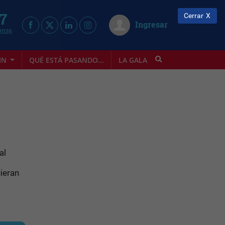
 7
Cerrar
Ingresar
2026
IN
QUÉ ESTÁ PASANDO...
LA GALA
INFOSTYLE
al
uieran