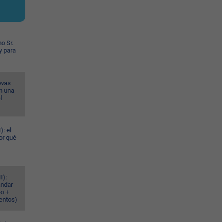
o Sr.
y para
evas
n una
l
): el
or qué
I):
ándar
eo +
ventos)