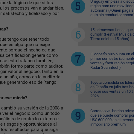
Uruguay empieza a discuti
re la lógica de que si los
reglas para una movilidad
 los procesos van a andar bien.
autónoma (¿Quién paga si
r satisfecho y fidelizado y por
auto sin conductor choca
sas?
15 primaveras tienes que
cumplir (Festival Música d
Tierra celebra 15 años)
que tengo que tener todo
, que es algo que no exige
ente porque el hecho de que
El copetín hizo punta en el
esa certificación genera como
primer semestre (aument
 se está tratando también,
ventas y facturación seg
mbién formo parte como auditor,
Radar Scanntech)
gar valor al negocio, tanto en la
a un año, como en la auditoría
igue generando eso de “tengo
Toyota consolida su lider
en España en julio tras ha
crecer sus ventas un 10%
2026
ar ese miedo?
 cambió su versión de la 2008 a
Carrasco vs. barrios priva
de ver el negocio como un todo
qué se puede comprar po
análisis de contexto externo e
US$ 600.000 en el merca
 de riesgos y oportunidades al
inmobiliario premium
 los resultados para que siga