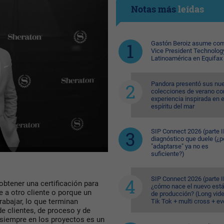
Notas más
leídas
Gastón Beroiz asume com
Vice President Technolog
Latinoamérica en Equifax
Pandora presentó sus nu
colecciones de verano co
experiencia inspirada en e
espíritu del mar
SIP Connect 2026 (parte II
diagnóstico que duele (¿p
"adaptarse" ya no es
suficiente?)
SIP Connect 2026 (parte II
btener una certificación para
¿cómo nace el nuevo est
 a otro cliente o porque un
de producción? (Long vid
abajar, lo que terminan
Tik Tok + multi cross + e
e clientes, de proceso y de
iempre en los proyectos es un