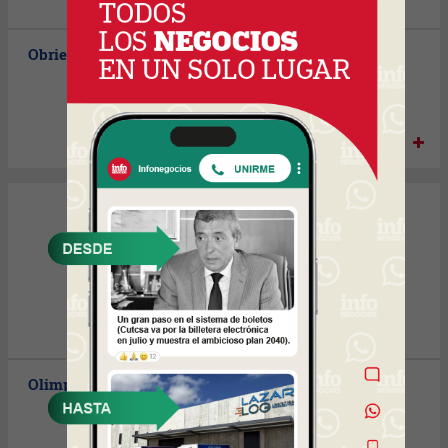
Obrien´s
Oca
Olimpiadas Especiales
Olmos