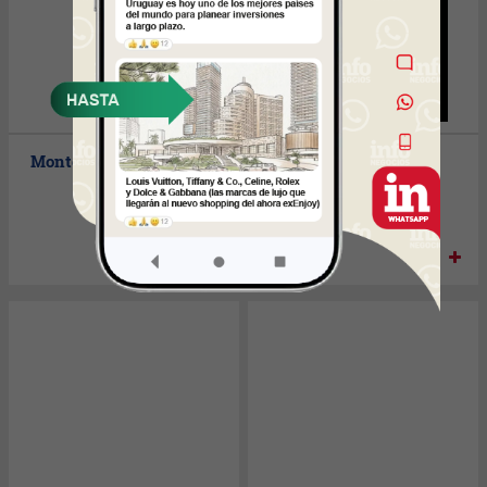
Montecudine
Montevideo Brokers