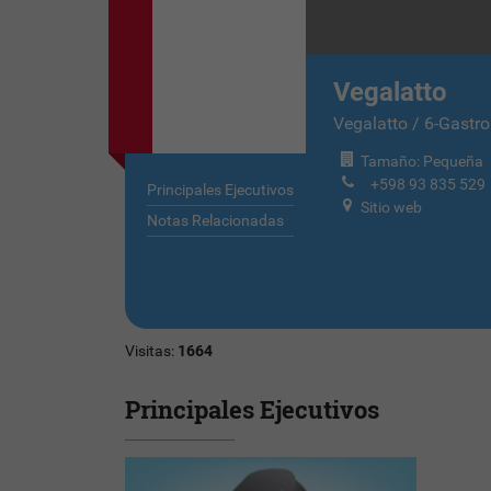
Vegalatto
Vegalatto / 6-Gastro
Tamaño: Pequeña
+598 93 835 529
Principales Ejecutivos
Sitio web
Notas Relacionadas
Visitas:
1664
Principales Ejecutivos