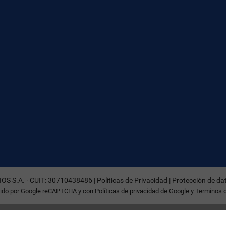
OS S.A. · CUIT: 30710438486 |
Políticas de Privacidad
|
Protección de da
egido por Google reCAPTCHA y con
Políticas de privacidad de Google
y
Terminos d