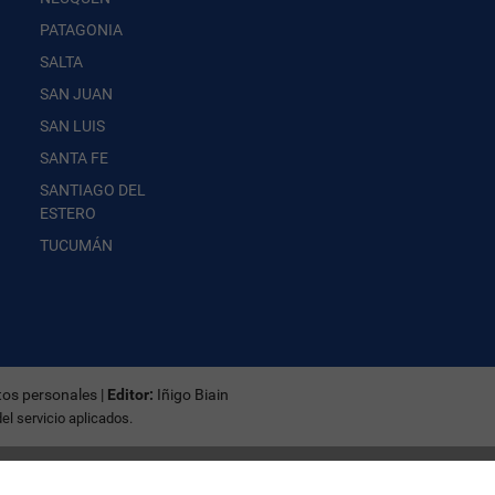
PATAGONIA
SALTA
SAN JUAN
SAN LUIS
SANTA FE
SANTIAGO DEL
ESTERO
TUCUMÁN
tos personales
|
Editor:
Iñigo Biain
el servicio
aplicados.