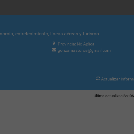
nomí­a, entretenimiento, líneas aéreas y turismo
Provincia: No Aplica
gonzamastoros@gmail.com
Actualizar inform
Última actualización:
06