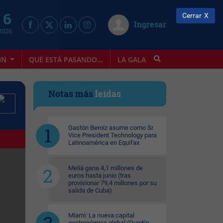
 6
Cerrar
Ingresar
2026
IN
QUÉ ESTÁ PASANDO...
LA GALA
INFOSTYLE
Notas más
leídas
Gastón Beroiz asume como Sr.
Vice President Technology para
Latinoamérica en Equifax
Meliá gana 4,1 millones de
euros hasta junio (tras
provisionar 79,4 millones por su
salida de Cuba)
Miami: La nueva capital
gastronómica global (Quintín