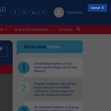
10
Cerrar
Ingresar
26
IN
QUÉ ESTÁ PASANDO...
LA GALA
INFOSTYLE
Notas más
leídas
David Bisbal vuelve a UY (el
ícono español llega con su tour
Eternos)
Uruguay empieza a discutir las
reglas para una movilidad
autónoma (¿Quién paga si el
auto sin conductor choca?)
No conviene mudarse a Uruguay
(Randstad comparó salarios y