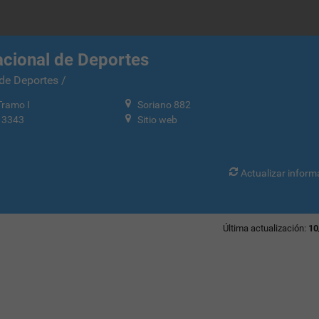
acional de Deportes
de Deportes /
ramo I
Soriano 882
 3343
Sitio web
Actualizar inform
Última actualización:
10