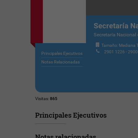
Secretaría N
Secretaría Nacional 
Tamaño: Mediana T
2901 1226 - 2900
Principales Ejecutivos
Notas Relacionadas
Visitas:
865
Principales Ejecutivos
Notas relacionadas