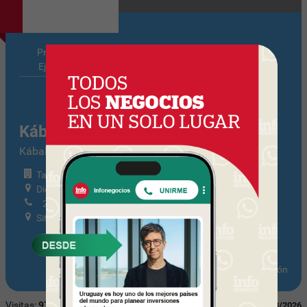
Principales
Notas
Ejecutivos
Relacionadas
Kábala Diseño y Comunicación
Kábala Diseño y Comunicación /
Tamaño: Mediana Tramo I
Diego Lamas 1373, entre Av Rivera y Haedo
2707 5774 - 2709 6352
Sitio web
Actualizar información
Visitas:
970
Última actualización:
08/08/2026