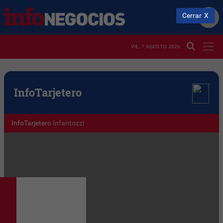
Cerrar
VIE. 7 AGOSTO 2026
Info
Tarjetero
InfoTarjetero
Infantozzi