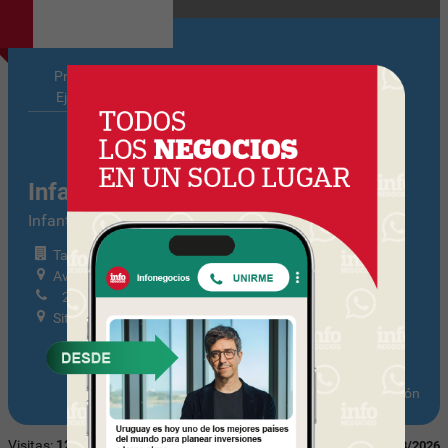
Principales
Notas
Ejecutivos
Relacionadas
Infantozzi
Infantozzi /
Tamaño: Mediana Tramo I
Avenida Uruguay 1653 esq. Minas
2408 09 68
Sitio web
Actualizar información
Visitas:
1284
Última actualización:
07/08/2026