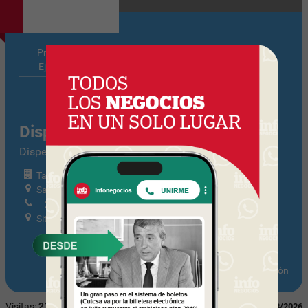
Principales
Notas
Ejecutivos
Relacionadas
Dispel Distribuidora Warner Bros.
Dispel /
Tamaño: Mediana Tramo I
Salto 1057
2412 2236
Sitio web
Actualizar información
Visitas:
2127
Última actualización:
08/08/2026