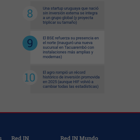
Una startup uruguaya que nació
sin inversión externa se integra
a un grupo global (y proyecta
triplicar su tamaño)
El BSE refuerza su presencia en
el norte (inauguró una nueva
sucursal en Tacuarembó con
instalaciones más amplias y
modernas)
El agro rompió un récord
histórico de inversión promovida
en 2025 (aunque HIF volvió a
cambiar todas las estadísticas)
s
Red IN
Red IN Mundo