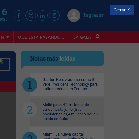
 6
Cerrar
Ingresar
2026
IN
QUÉ ESTÁ PASANDO...
LA GALA
INFOSTYLE
Notas más
leídas
Gastón Beroiz asume como Sr.
Vice President Technology para
Latinoamérica en Equifax
Meliá gana 4,1 millones de
euros hasta junio (tras
provisionar 79,4 millones por su
salida de Cuba)
Miami: La nueva capital
gastronómica global (Quintín