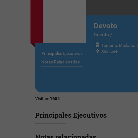
Devoto
Devoto /
Tamaño: Mediana T
Sitio web
Principales Ejecutivos
Notas Relacionadas
Visitas:
1654
Principales Ejecutivos
Notas relacionadas