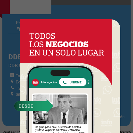
Principales
Notas
Ejecutivos
Relacionadas
DDB Uruguay
DDB Uruguay /
Tamaño: Mediana Tramo I
Echevarriarza 3380
2628 1108
Sitio web
Actualizar información
Visitas:
1595
Última actualización:
07/08/2026