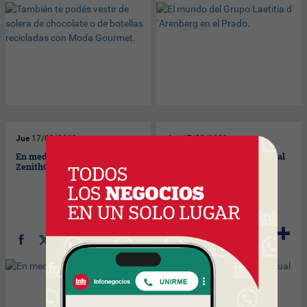
Jue
17/09/2009
Jue
17/09/2009
En medio de
La Expo Prado convoca igual
ZenithOptimedia.
que la selección.