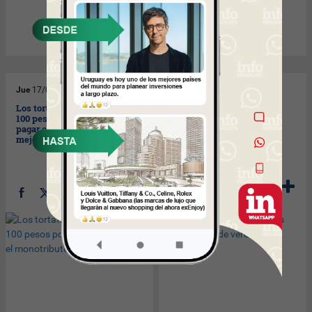
Jue
17/09/2009
Jue
17/09/2009
Los tortafriteros, que ganan
Recién en 2011 tendremos
100 pesos por día, quieren
banda ancha de verdad.
pagar el monotributo y
mejorar higiene.