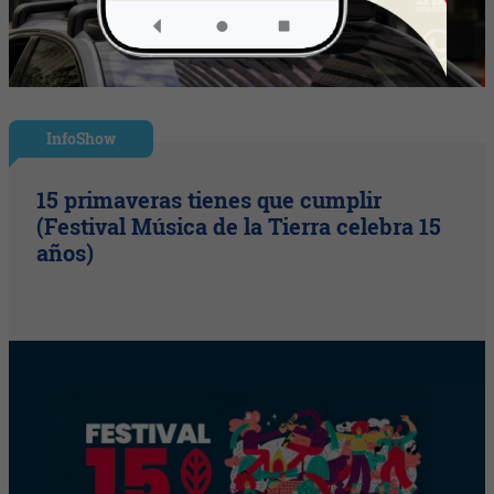
InfoShow
15 primaveras tienes que cumplir
(Festival Música de la Tierra celebra 15
años)