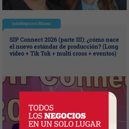
InfoNegocios Miami
SIP Connect 2026 (parte III): ¿cómo nace
el nuevo estándar de producción? (Long
video + Tik Tok + multi cross + eventos)