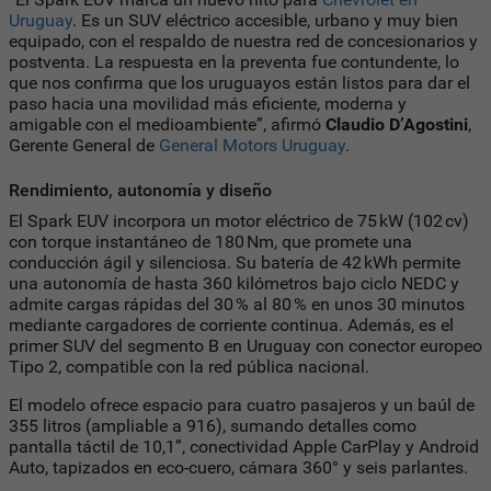
Uruguay
. Es un SUV eléctrico accesible, urbano y muy bien
equipado, con el respaldo de nuestra red de concesionarios y
postventa. La respuesta en la preventa fue contundente, lo
que nos confirma que los uruguayos están listos para dar el
paso hacia una movilidad más eficiente, moderna y
amigable con el medioambiente”, afirmó
Claudio D’Agostini
,
Gerente General de
General Motors Uruguay
.
Rendimiento, autonomía y diseño
El Spark EUV incorpora un motor eléctrico de 75 kW (102 cv)
con torque instantáneo de 180 Nm, que promete una
conducción ágil y silenciosa. Su batería de 42 kWh permite
una autonomía de hasta 360 kilómetros bajo ciclo NEDC y
admite cargas rápidas del 30 % al 80 % en unos 30 minutos
mediante cargadores de corriente continua. Además, es el
primer SUV del segmento B en Uruguay con conector europeo
Tipo 2, compatible con la red pública nacional.
El modelo ofrece espacio para cuatro pasajeros y un baúl de
355 litros (ampliable a 916), sumando detalles como
pantalla táctil de 10,1”, conectividad Apple CarPlay y Android
Auto, tapizados en eco-cuero, cámara 360° y seis parlantes.