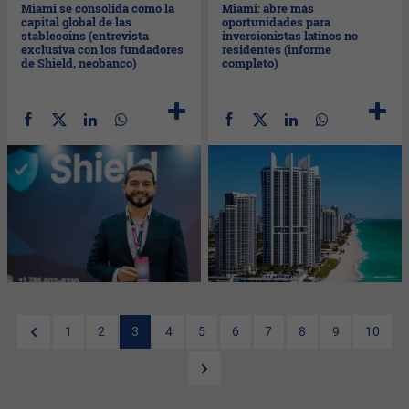
Miami se consolida como la
Miami: abre más
capital global de las
oportunidades para
stablecoins (entrevista
inversionistas latinos no
exclusiva con los fundadores
residentes (informe
de Shield, neobanco)
completo)
1
2
3
4
5
6
7
8
9
10