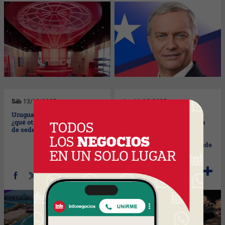
Sáb
13/12/2025
Jue
11/12/2025
Uruguay juega en Miami:
La odisea de María Corina
¿qué otros equipos tendrán
Machado: cómo una lancha
de sede a la ciudad del sol?
pesquera, una peluca y el
coraje redefinieron la
geopolítica venezolana desde
Oslo