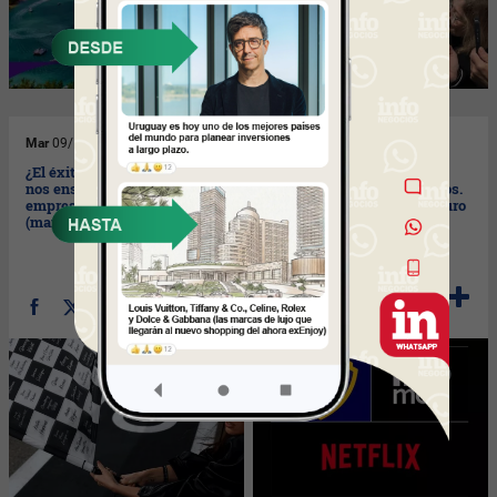
Mar
09/12/2025
Vie
05/12/2025
¿El éxito total de la F1? ¿Qué
La adquisición del siglo:
nos enseña a todas las
Netflix compra Warner Bros.
empresas y marcas hoy?
y HBO (reimaginado el futuro
(manual ágil aquí)
del universo, crossing y
phydigital, del
entretenimiento)