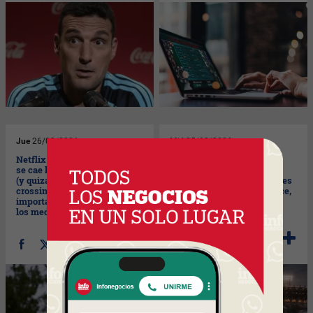
Jue
26/02/2026
Mié
25/02/2026
Netflix anuncia al mundo que
Mundial 2026: Sheinbaum
se cae la compra de Warner
garantiza seguridad en
(y quizás la operación de
Guadalajara y resto de sedes
crossing media más
(lo que ningún medio te dice,
importante de la historia de
aquí)
los medios)