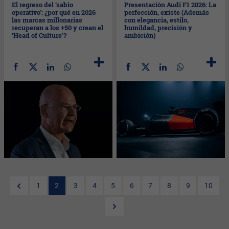
El regreso del ‘sabio
Presentación Audi F1 2026: La
operativo’: ¿por qué en 2026
perfección, existe (Además
las marcas millonarias
con elegancia, estilo,
recuperan a los +50 y crean el
humildad, precisión y
‘Head of Culture’?
ambición)
1
2
3
4
5
6
7
8
9
10