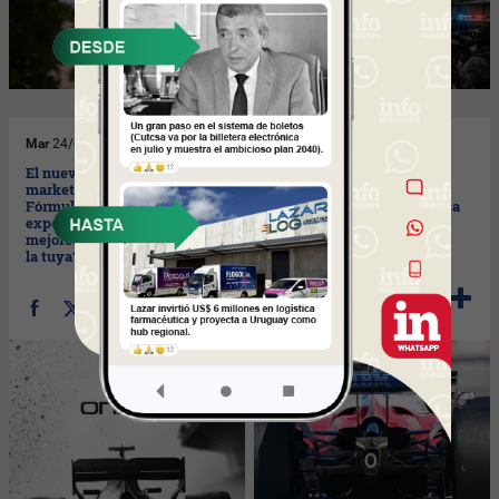
Mar
24/02/2026
Mar
24/02/2026
El nuevo presente del
El ecosistema de la F1 ha
marketing: insights desde la
reescrito las reglas del
Fórmula 1 y su ecosistema de
marketing global (¿tu marca
experiencias (donde las
las está aplicando en el
mejores marcas cocrean, ¿y
2026?) (parte I)
la tuya?) (parte II)