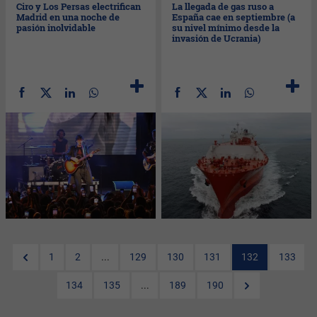
Ciro y Los Persas electrifican
La llegada de gas ruso a
Madrid en una noche de
España cae en septiembre (a
pasión inolvidable
su nivel mínimo desde la
invasión de Ucrania)
1
2
...
129
130
131
132
133
134
135
...
189
190