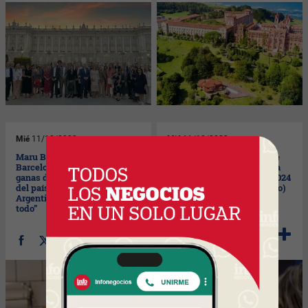
Mié
11/10/2023
Mié
11/10/2023
Maru Botana desembarca en
La mitad de empresas cree
Barcelona: "Tenía muchas
que la situación económica
ganas de que la marca saliera
en España empeorará en 2024
del país, sentía que en
(según Cámara de Comercio)
Argentina lo había hecho
todo”