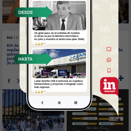
Mié
11/10/2023
Mar
10/10/2023
82% de los españoles piden
Clicars se corona como el
regulaciones
Mejor eCommerce de España
gubernamentales para
en 2023 (en su tercera
proteger el empleo ante la IA
nominación)
(lo revela un estudio)