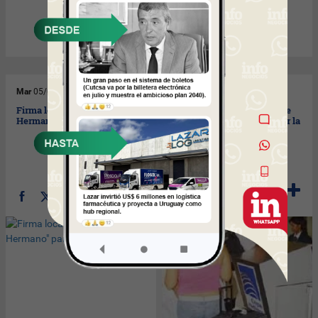
Mar
05/08/2008
Mar
05/08/2008
Firma local lanzó un "Gran
Si viajás por Copa comprate
Hermano" para vehículos.
una balanza antes de hacer la
valija.