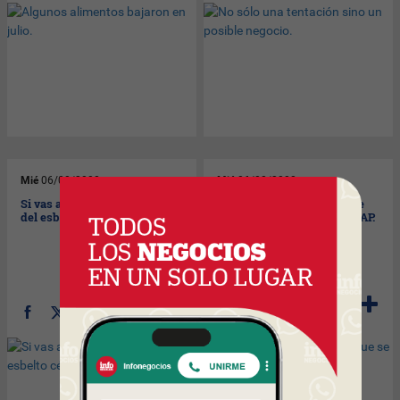
Mié
06/08/2008
Mié
06/08/2008
Si vas a Beijing, tené piedad
Ya hay 11.500 personas que
del esbelto césped.
se quieren borrar de las AFAP.