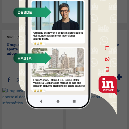
Mar
30/09/2008
Lun
29/09/2008
Uruguayo reconocido por
Colonia Express se muda de
aporte al desarrollo de la
terminal en Buenos Aires.
informática.