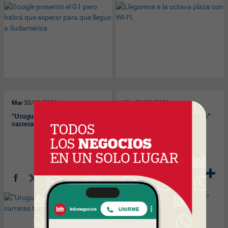
Mar
30/09/2008
Mar
30/09/2008
“Uruguay Estudia” subsidiar
Tres Cruces en el “Top Five”
carreras técnicas.
latinoamericano.