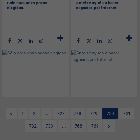
Sólo para unas pocas
Antel te ayuda a hacer
elegidas.
negocios por Internet.
1
2
...
727
728
729
730
731
732
733
...
768
769