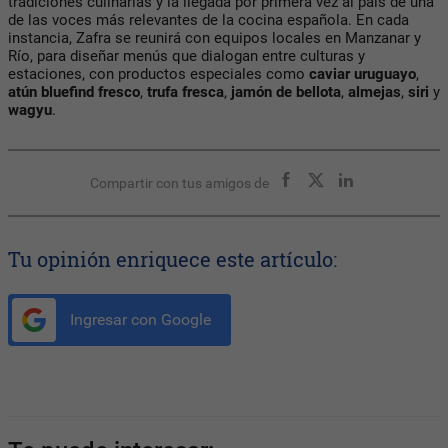
tradiciones culinarias y la llegada por primera vez al país de una
de las voces más relevantes de la cocina española. En cada
instancia, Zafra se reunirá con equipos locales en Manzanar y
Río, para diseñar menús que dialogan entre culturas y
estaciones, con productos especiales como
caviar uruguayo
,
atún bluefind fresco
,
trufa fresca
,
jamón de bellota
,
almejas
,
siri
y
wagyu
.
Compartir con tus amigos de
Tu opinión enriquece este artículo:
Ingresar con Google