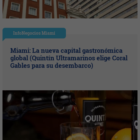
InfoNegocios Miami
Miami: La nueva capital gastronómica
global (Quintín Ultramarinos elige Coral
Gables para su desembarco)