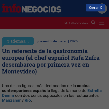
Cerrar
JUE. 6 AGOSTO 2026
Y además…
jueves 05 de marzo | 2026
Un referente de la gastronomía
europea (el chef español Rafa Zafra
desembarca por primera vez en
Montevideo)
Una de las figuras más destacadas de la
cocina
contemporánea española
llega de la mano de
Estrella
Damm
con dos cenas especiales en los restaurantes
Manzanar
y
Río
.