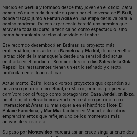
Nacido en
Sevilla
y formado desde muy joven en el oficio, Zafra
consolidó su mirada durante su paso por el universo de
El Bulli
,
donde trabajó junto a
Ferran Adrià
en una etapa decisiva para la
cocina moderna. De esa experiencia heredó una premisa que
atraviesa toda su obra: la técnica no como espectáculo, sino
como herramienta precisa al servicio del sabor.
Ese recorrido desembocó en
Estimar
, su proyecto más
emblemático, con sedes en
Barcelona
y
Madrid
, donde redefine
la tradición de la marisquería desde una sensibilidad actual
centrada en el producto. Reconocidos con
dos Soles de la Guía
Repsol
, los restaurantes tienen un estilo refinado y directo,
profundamente ligado al mar.
Actualmente, Zafra lidera diversos proyectos que expanden su
universo gastronómico:
Rural
, en Madrid, con una propuesta
carnívora con el fuego como protagonista;
Casa Jondal
, en
Ibiza
,
un chiringuito elevado convertido en destino gastronómico
internacional;
Amar
, su marisquería en el histórico
Hotel El
Palace Barcelona
; y
Mar Mía
, también en Madrid, entre otros
emprendimientos que reflejan uno de los momentos más
activos de su carrera.
Su paso por
Montevideo
marcará así un cruce singular entre dos