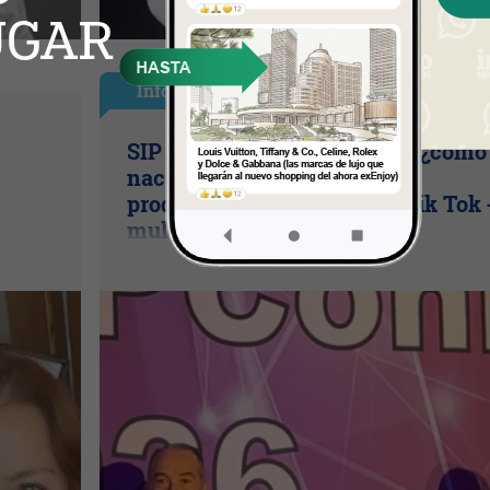
InfoNegocios Miami
SIP Connect 2026 (parte III): ¿cómo
nace el nuevo estándar de
producción? (Long video + Tik Tok 
multi cross + eventos)