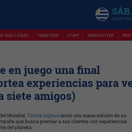
SÁB.
Agosto de 
AS MÁS LEÍDAS
TARJETERO
STAFF
NEWSLETTER
RED 
e en juego una final
ortea experiencias para v
 a siete amigos)
 del Mundial,
Tienda Inglesa
lanzó una nueva edición de su
ampaña que busca premiar a sus clientes con experiencias
te del planeta.