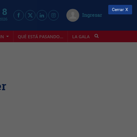
 8
Cerrar
Ingresar
2026
IN
QUÉ ESTÁ PASANDO...
LA GALA
INFOSTYLE
er