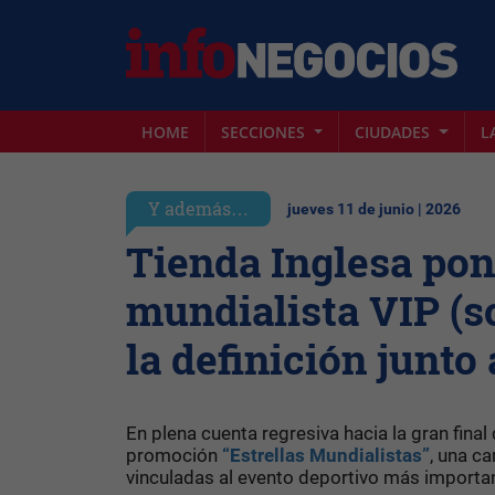
HOME
SECCIONES
CIUDADES
L
Y además…
jueves 11 de junio | 2026
Tienda Inglesa pon
mundialista VIP (s
la definición junto
En plena cuenta regresiva hacia la gran final
promoción
“Estrellas Mundialistas”
, una c
vinculadas al evento deportivo más importan