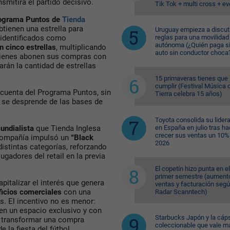
smitirá el partido decisivo.
Tik Tok + multi cross + e
ograma Puntos de
Tienda
obtienen una estrella para
Uruguay empieza a discuti
reglas para una movilidad
s identificados como
autónoma (¿Quién paga si
 cinco estrellas
, multiplicando
auto sin conductor choca
quienes abonen sus compras con
arán la cantidad de estrellas
15 primaveras tienes que
cumplir (Festival Música d
 cuenta del Programa Puntos, sin
Tierra celebra 15 años)
n se desprende de las bases de
Toyota consolida su lider
en España en julio tras ha
undialista
que Tienda Inglesa
crecer sus ventas un 10%
 compañía impulsó un
“Black
2026
istintas categorías, reforzando
gadores del retail en la previa
El copetín hizo punta en el
primer semestre (aument
italizar el interés que genera
ventas y facturación seg
ficios comerciales
con una
Radar Scanntech)
s. El incentivo no es menor:
 en un espacio exclusivo y con
Starbucks Japón y la cáp
 transformar una compra
coleccionable que vale m
 la fiesta del fútbol.