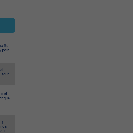
o Sr.
y para
el
u tour
): el
or qué
I):
ándar
eo +