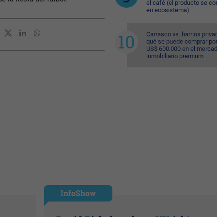
el café (el producto se co
en ecosistema)
Carrasco vs. barrios priva
qué se puede comprar po
US$ 600.000 en el merca
inmobiliario premium
InfoShow