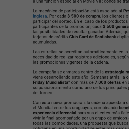
a una función especial en Movie VIP, donde se tran
La mecánica de participación está asociada al
Pr
Inglesa
. Por cada
$ 500 de compra
, los clientes 
participar del sorteo. En el caso de los producto
participantes de la promoción, cada
$ 500 generan
las posibilidades de resultar ganador. Además, 
tarjetas de crédito
Club Card de Scotiabank
duplic
acumuladas.
Las estrellas se acreditan automáticamente en la
necesidad de realizar registros adicionales, segú
las promociones vigentes de la cadena.
La campaña se enmarca dentro de la
estrategia m
viene desarrollando este año. Semanas atrás, la
Friday Mundialista”
con más de
7.000 ofertas
en d
su posicionamiento como uno de los principales ju
del torneo.
Con esta nueva promoción, la cadena apuesta a cap
el Mundial entre los uruguayos, combinando
bene
experiencia diferencial
para sus clientes más fiele
vivir la final acompañado por un grupo de amigos
todas las comodidades, una propuesta que busca
cotidiana en una oportunidad de estar más cerca de