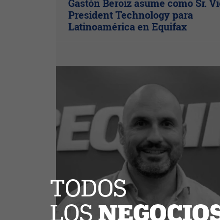
Gastón Beroiz asume como Sr. V
President Technology para
Latinoamérica en Equifax