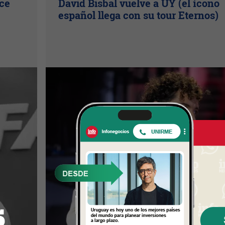
ice
David Bisbal vuelve a UY (el ícono
español llega con su tour Eternos)