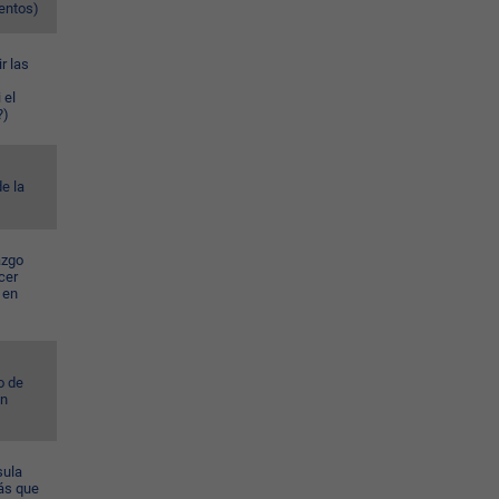
ventos)
r las
 el
?)
e la
azgo
cer
 en
o de
ún
sula
ás que