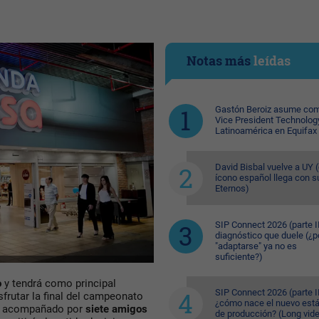
Notas más
leídas
Gastón Beroiz asume com
Vice President Technolog
Latinoamérica en Equifax
David Bisbal vuelve a UY (
ícono español llega con s
Eternos)
SIP Connect 2026 (parte II
diagnóstico que duele (¿p
"adaptarse" ya no es
suficiente?)
o
y tendrá como principal
SIP Connect 2026 (parte II
sfrutar la final del campeonato
¿cómo nace el nuevo est
ir acompañado por
siete amigos
de producción? (Long vid