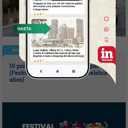
InfoShow
15 primaveras tienes que cumplir
(Festival Música de la Tierra celebra 15
años)