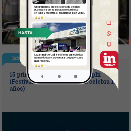
InfoShow
15 primaveras tienes que cumplir
(Festival Música de la Tierra celebra 15
años)