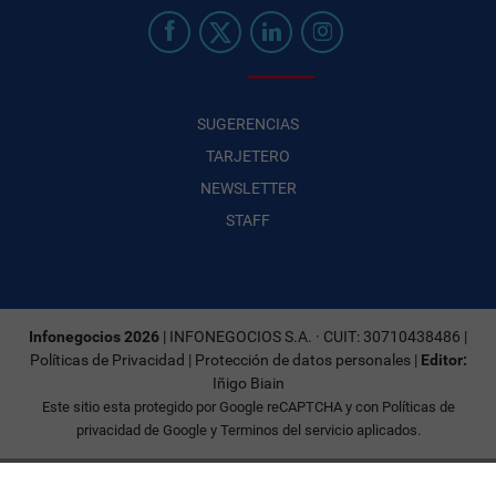
SUGERENCIAS
TARJETERO
NEWSLETTER
STAFF
Infonegocios 2026
| INFONEGOCIOS S.A. · CUIT: 30710438486 |
Políticas de Privacidad
|
Protección de datos personales
|
Editor:
Iñigo Biain
Este sitio esta protegido por Google reCAPTCHA y con
Políticas de
privacidad de Google
y
Terminos del servicio
aplicados.