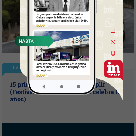
InfoShow
15 primaveras tienes que cumplir
(Festival Música de la Tierra celebra 15
años)