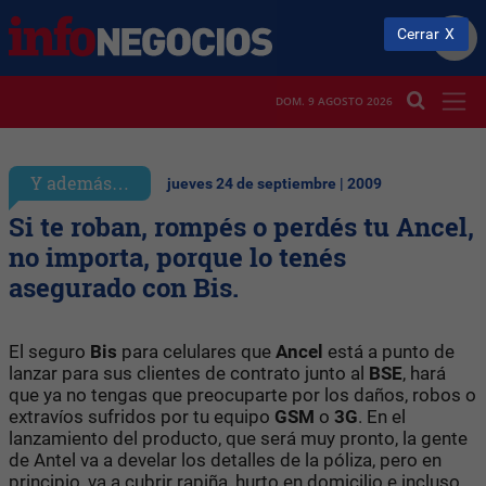
Cerrar
DOM. 9 AGOSTO 2026
Y además…
jueves 24 de septiembre | 2009
Si te roban, rompés o perdés tu Ancel,
no importa, porque lo tenés
asegurado con Bis.
El seguro
Bis
para celulares que
Ancel
está a punto de
lanzar para sus clientes de contrato junto al
BSE
, hará
que ya no tengas que preocuparte por los daños, robos o
extravíos sufridos por tu equipo
GSM
o
3G
. En el
lanzamiento del producto, que será muy pronto, la gente
de Antel va a develar los detalles de la póliza, pero en
principio, va a cubrir rapiña, hurto en domicilio e incluso