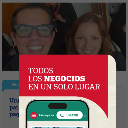
Nota Principal
Uruguay empieza a discutir las reglas
para una movilidad autónoma (¿Quién
paga si el auto sin conductor choca?)