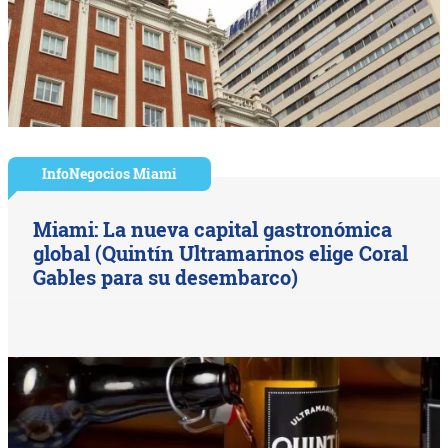
InfoNegocios Miami
Miami: La nueva capital gastronómica
global (Quintín Ultramarinos elige Coral
Gables para su desembarco)