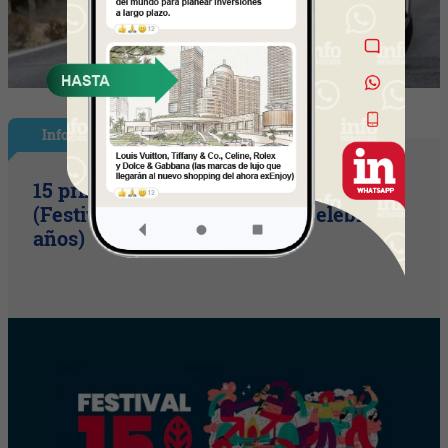
InfoShow
15 primaveras tienes que cumplir
(Festival Música de la Tierra celebra 15
años)