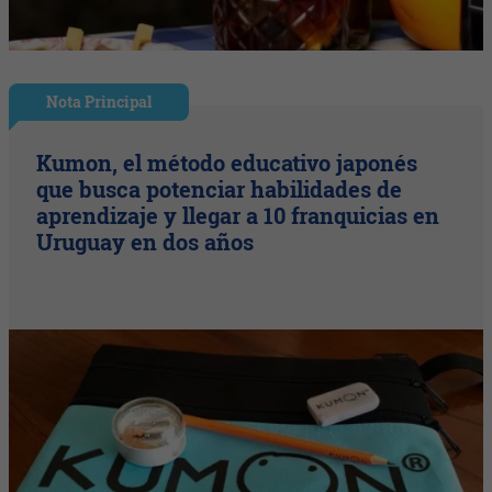
Nota Principal
Kumon, el método educativo japonés
que busca potenciar habilidades de
aprendizaje y llegar a 10 franquicias en
Uruguay en dos años