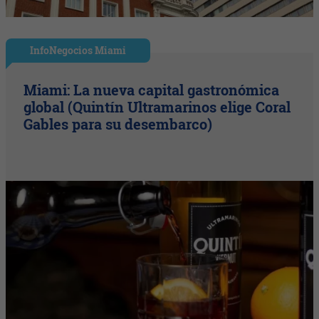
InfoNegocios Miami
Miami: La nueva capital gastronómica
global (Quintín Ultramarinos elige Coral
Gables para su desembarco)