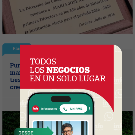
Plus
Punto Sano acelera a tres cifras (la
marca duplicó sus ventas y ya prepara
tres lanzamientos para seguir
creciendo)