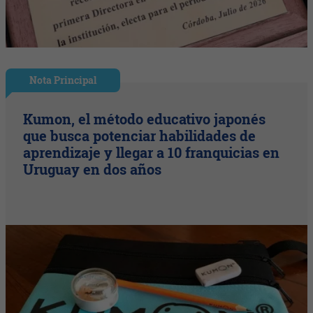
Nota Principal
Kumon, el método educativo japonés
que busca potenciar habilidades de
aprendizaje y llegar a 10 franquicias en
Uruguay en dos años