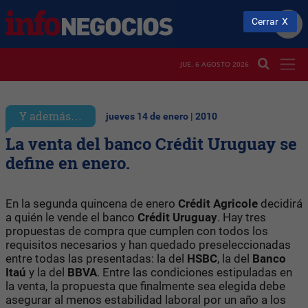
Cerrar
JUE. 6 AGOSTO 2026
Y además…
jueves 14 de enero | 2010
La venta del banco Crédit Uruguay se
define en enero.
En la segunda quincena de enero
Crédit Agricole
decidirá
a quién le vende el banco
Crédit Uruguay
. Hay tres
propuestas de compra que cumplen con todos los
requisitos necesarios y han quedado preseleccionadas
entre todas las presentadas: la del
HSBC
, la del
Banco
Itaú
y la del
BBVA
. Entre las condiciones estipuladas en
la venta, la propuesta que finalmente sea elegida debe
asegurar al menos estabilidad laboral por un año a los