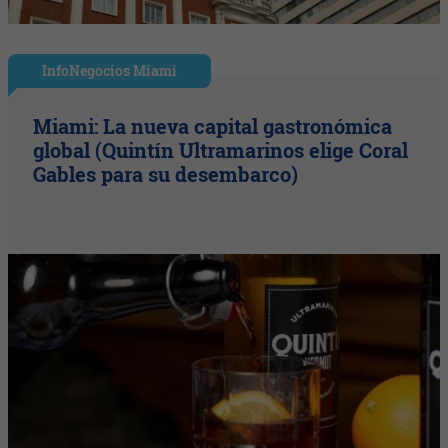
InfoNegocios Miami
Miami: La nueva capital gastronómica
global (Quintín Ultramarinos elige Coral
Gables para su desembarco)