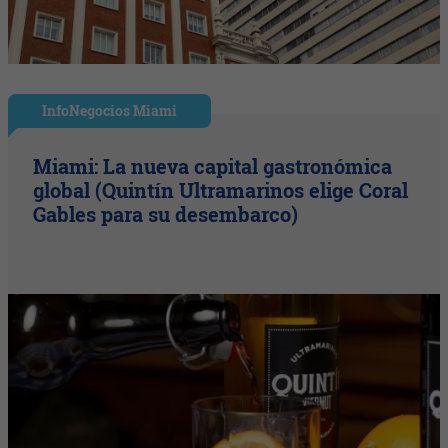
InfoNegocios Miami
Miami: La nueva capital gastronómica
global (Quintín Ultramarinos elige Coral
Gables para su desembarco)