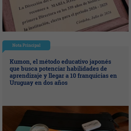
Nota Principal
Kumon, el método educativo japonés
que busca potenciar habilidades de
aprendizaje y llegar a 10 franquicias en
Uruguay en dos años