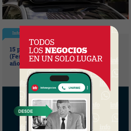
InfoShow
15 primaveras tienes que cumplir
(Festival Música de la Tierra celebra 15
años)