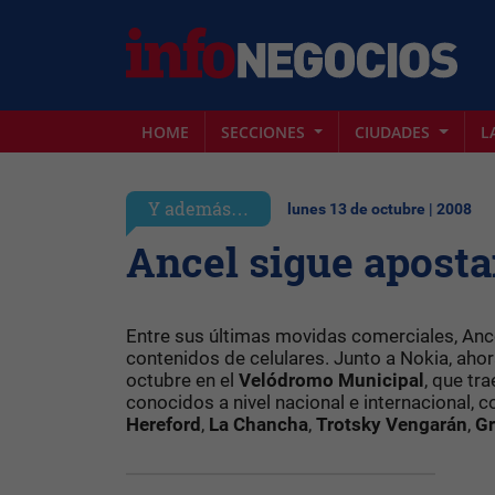
HOME
SECCIONES
CIUDADES
L
Y además…
lunes 13 de octubre | 2008
Ancel sigue aposta
Entre sus últimas movidas comerciales, Ance
contenidos de celulares. Junto a Nokia, aho
octubre en el
Velódromo
Municipal
, que tr
conocidos a nivel nacional e internacional,
Hereford
,
La
Chancha
,
Trotsky
Vengarán
,
Gr