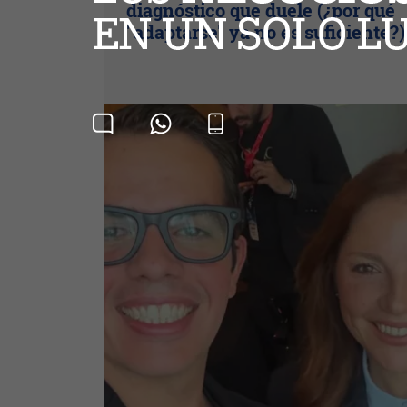
diagnóstico que duele (¿por qué
"adaptarse" ya no es suficiente?)