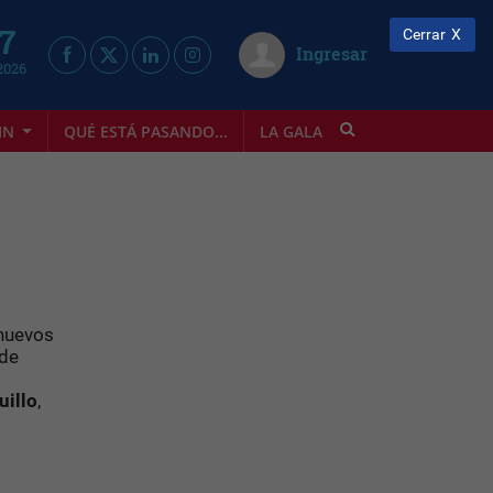
 7
Cerrar
Ingresar
2026
IN
QUÉ ESTÁ PASANDO...
LA GALA
INFOSTYLE
 nuevos
 de
uillo
,