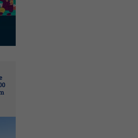
e
00
um