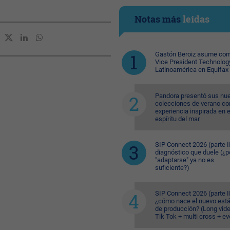
Notas más
leídas
Gastón Beroiz asume com
Vice President Technolog
Latinoamérica en Equifax
Pandora presentó sus nu
colecciones de verano co
experiencia inspirada en e
espíritu del mar
SIP Connect 2026 (parte II
diagnóstico que duele (¿p
"adaptarse" ya no es
suficiente?)
SIP Connect 2026 (parte II
¿cómo nace el nuevo est
de producción? (Long vid
Tik Tok + multi cross + e