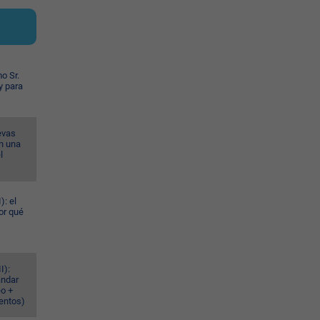
o Sr.
y para
evas
n una
l
): el
or qué
I):
ándar
eo +
ventos)