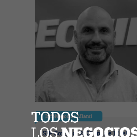
InfoNegocios Miami
SIP Connect 2026 (parte II): el