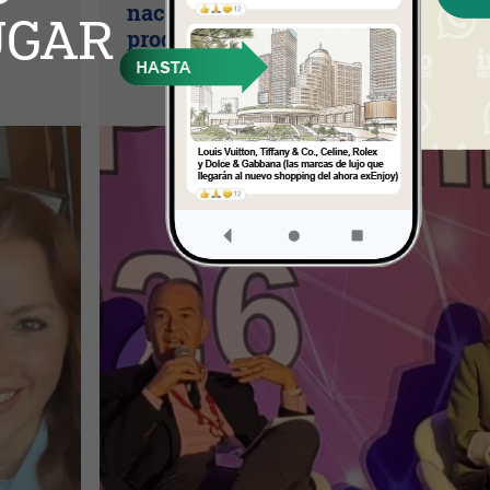
nace el nuevo estándar de
producción? (Long video + Tik Tok 
multi cross + eventos)