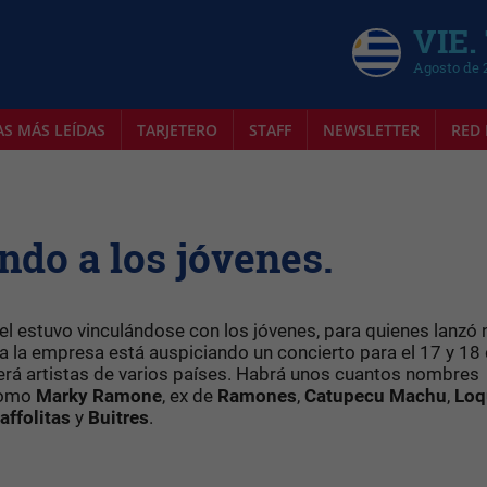
VIE.
Agosto de 
AS MÁS LEÍDAS
TARJETERO
STAFF
NEWSLETTER
RED 
ndo a los jóvenes.
l estuvo vinculándose con los jóvenes, para quienes lanzó
ra la empresa está auspiciando un concierto para el 17 y 18
aerá artistas de varios países. Habrá unos cuantos nombres
 como
Marky
Ramone
, ex de
Ramones
,
Catupecu
Machu
,
Loq
affolitas
y
Buitres
.