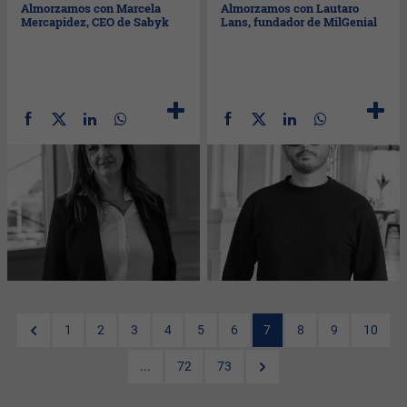
Almorzamos con Marcela
Almorzamos con Lautaro
Mercapidez, CEO de Sabyk
Lans, fundador de MilGenial
1
2
3
4
5
6
7
8
9
10
...
72
73