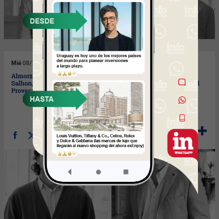
Mié
08/10/2025
Lun
06/10/2025
Almorzamos con Federico
Almorzamos con Nelson
Salhon, co fundador de
Otormín, gerente comercial
Provaca
de Las Acacias