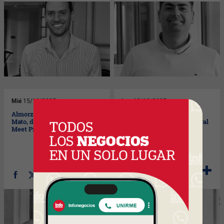
Mié
15/10/2025
Lun
13/10/2025
Almorzamos con Martín Do
Almorzamos con Alejo
Mato, director comercial en
Maisonnave, gerente general
Meet Pía
en CIR T&E