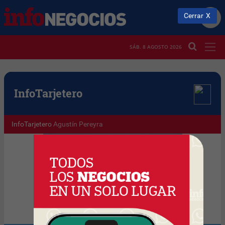
Cerrar
SÁB. 8 AGOSTO 2026
Info
Tarjetero
InfoTarjetero
Agustín Pereyra