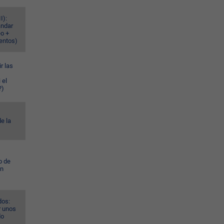
I):
ándar
eo +
ventos)
r las
 el
?)
e la
o de
ún
dos:
r unos
do