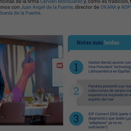
ficinas de la firma
Cervieri Monsuárez
y, como es tradición, 
iamos con
Juan Angel de la Fuente
, director de
OKARA
y
ADP
ibanía de la Fuente
.
Notas más
leídas
Gastón Beroiz asume com
Vice President Technolog
Latinoamérica en Equifax
Pandora presentó sus nu
colecciones de verano co
experiencia inspirada en e
espíritu del mar
SIP Connect 2026 (parte II
diagnóstico que duele (¿p
"adaptarse" ya no es
suficiente?)