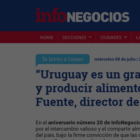
HOME
SECCIONES
CIUDADES
L
Te Invito a Comer
miércoles 08 de julio |
“Uruguay es un gra
y producir aliment
Fuente, director 
En el
aniversario número 20 de InfoNegoci
por el intercambio valioso y el compartir 
del país, bajo la firme convicción de que l