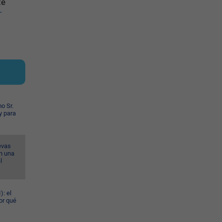
te
-
o Sr.
y para
evas
n una
l
): el
or qué