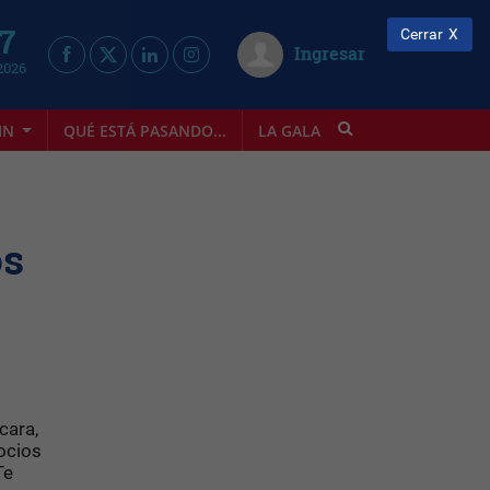
 7
Cerrar
Ingresar
2026
IN
QUÉ ESTÁ PASANDO...
LA GALA
INFOSTYLE
os
cara,
ocios
Te