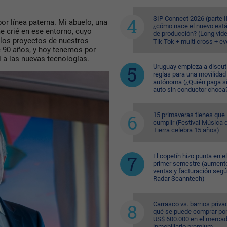
SIP Connect 2026 (parte II
or línea paterna. Mi abuelo, una
¿cómo nace el nuevo est
e crié en ese entorno, cuyo
de producción? (Long vid
 los proyectos de nuestros
Tik Tok + multi cross + e
e 90 años, y hoy tenemos por
l a las nuevas tecnologías.
Uruguay empieza a discuti
reglas para una movilidad
autónoma (¿Quién paga si
auto sin conductor choca
15 primaveras tienes que
cumplir (Festival Música d
Tierra celebra 15 años)
El copetín hizo punta en el
primer semestre (aument
ventas y facturación seg
Radar Scanntech)
Carrasco vs. barrios priva
qué se puede comprar po
US$ 600.000 en el merca
inmobiliario premium