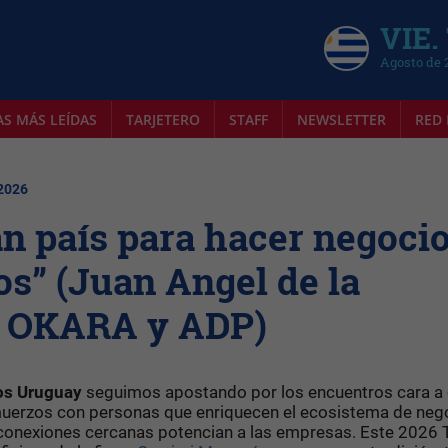
VIE.
Agosto de 
AS MÁS LEÍDAS
TARJETERO
STAFF
NEWSLETTER
RED 
 2026
n país para hacer negoci
os” (Juan Angel de la
de OKARA y ADP)
os Uruguay
seguimos apostando por los encuentros cara a 
almuerzos con personas que enriquecen el ecosistema de neg
as conexiones cercanas potencian a las empresas. Este 2026 