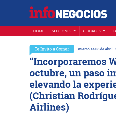
HOME
SECCIONES
CIUDADES
L
Te Invito a Comer
miércoles 08 de abril |
“Incorporaremos Wi
octubre, un paso i
elevando la experie
(Christian Rodrígu
Airlines)