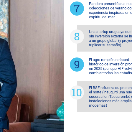
Pandora presentó sus nu
colecciones de verano co
experiencia inspirada en e
espíritu del mar
Una startup uruguaya que
sin inversión externa se i
a un grupo global (y proye
triplicar su tamaño)
El agro rompió un récord
histórico de inversión pr
en 2025 (aunque HIF volvi
cambiar todas las estadís
El BSE refuerza su presen
el norte (inauguró una nu
sucursal en Tacuarembó 
instalaciones más amplia
modernas)