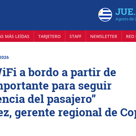
JUE.
Agosto de 
AS MÁS LEÍDAS
TARJETERO
STAFF
NEWSLETTER
RED 
 2026
Fi a bordo a partir de
mportante para seguir
ncia del pasajero”
ez, gerente regional de Co