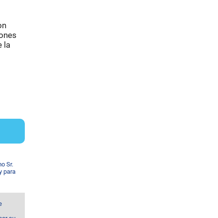
on
iones
 la
o Sr.
y para
e