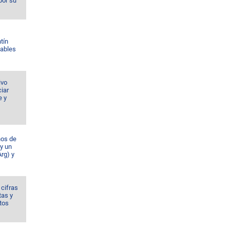
por su
tín
Gables
ivo
iar
e y
ños de
 y un
rg) y
 cifras
tas y
tos