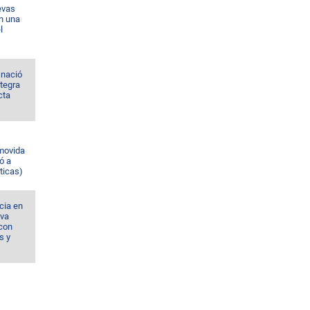
evas
n una
l
 nació
ntegra
cta
omovida
ó a
ticas)
cia en
eva
con
s y