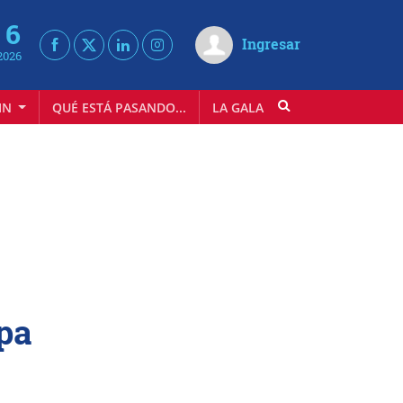
 6
Ingresar
2026
IN
QUÉ ESTÁ PASANDO...
LA GALA
INFOSTYLE
pa