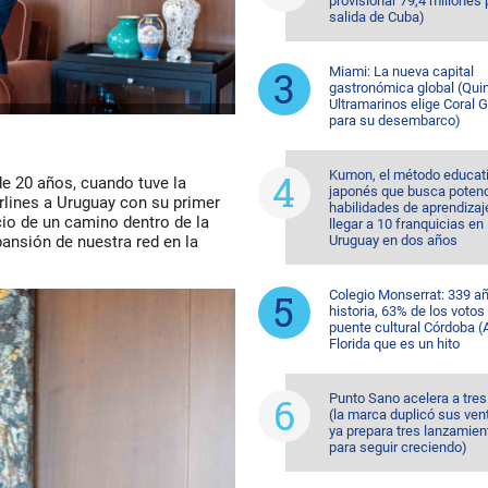
provisionar 79,4 millones 
salida de Cuba)
Miami: La nueva capital
gastronómica global (Quin
Ultramarinos elige Coral 
para su desembarco)
Kumon, el método educat
e 20 años, cuando tuve la
japonés que busca potenc
rlines a Uruguay con su primer
habilidades de aprendizaj
io de un camino dentro de la
llegar a 10 franquicias en
Uruguay en dos años
ansión de nuestra red en la
Colegio Monserrat: 339 a
historia, 63% de los votos
puente cultural Córdoba (A
Florida que es un hito
Punto Sano acelera a tres
(la marca duplicó sus ven
ya prepara tres lanzamien
para seguir creciendo)