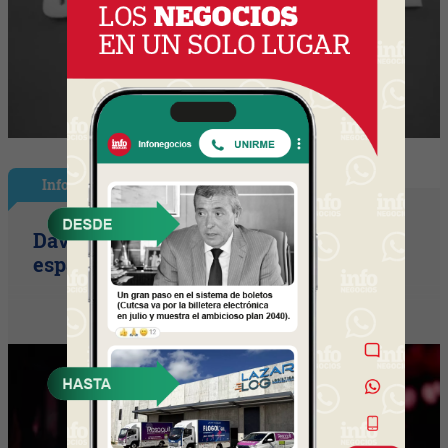
InfoShow
David Bisbal vuelve a UY (el ícono
español llega con su tour Eternos)