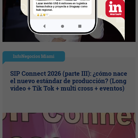
InfoNegocios Miami
SIP Connect 2026 (parte III): ¿cómo nace
el nuevo estándar de producción? (Long
video + Tik Tok + multi cross + eventos)