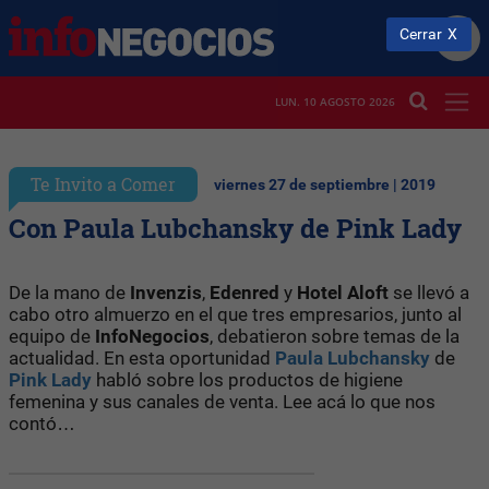
Cerrar
LUN. 10 AGOSTO 2026
Te Invito a Comer
viernes 27 de septiembre | 2019
Con Paula Lubchansky de Pink Lady
De la mano de
Invenzis
,
Edenred
y
Hotel Aloft
se llevó a
cabo otro almuerzo en el que tres empresarios, junto al
equipo de
InfoNegocios
, debatieron sobre temas de la
actualidad. En esta oportunidad
Paula Lubchansky
de
Pink Lady
habló sobre los productos de higiene
femenina y sus canales de venta. Lee acá lo que nos
contó…