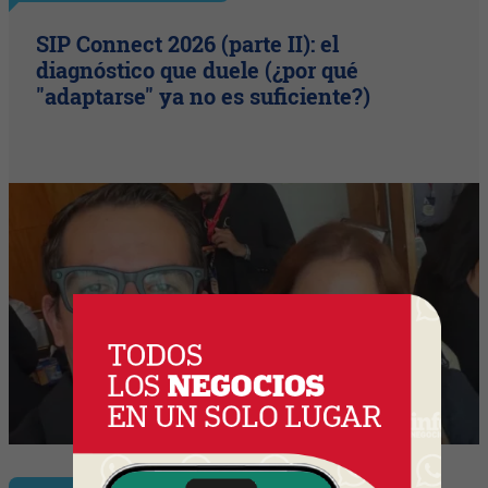
SIP Connect 2026 (parte II): el
diagnóstico que duele (¿por qué
"adaptarse" ya no es suficiente?)