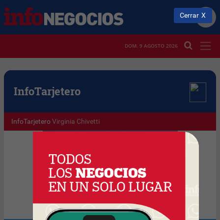
Cerrar
DOM. 9 AGOSTO 2026
Info
Tarjetero
InfoTarjetero
Virginia Chivetti