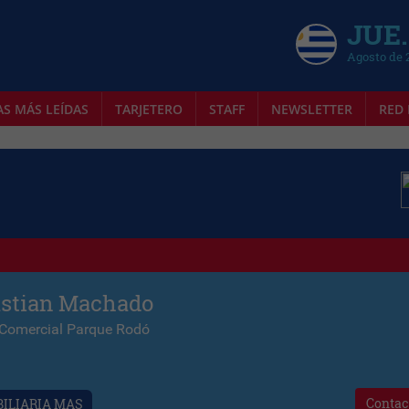
JUE.
Agosto de 
AS MÁS LEÍDAS
TARJETERO
STAFF
NEWSLETTER
RED 
astian Machado
 Comercial Parque Rodó
Contac
ILIARIA MAS