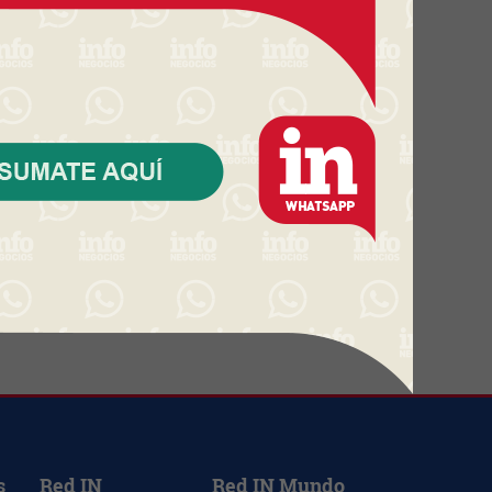
Una startup uruguaya que nació
sin inversión externa se integra
a un grupo global (y proyecta
triplicar su tamaño)
El BSE refuerza su presencia en
el norte (inauguró una nueva
sucursal en Tacuarembó con
instalaciones más amplias y
modernas)
El agro rompió un récord
histórico de inversión promovida
en 2025 (aunque HIF volvió a
cambiar todas las estadísticas)
s
Red IN
Red IN Mundo