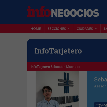
HOME
SECCIONES
CIUDADES
L
Info
Tarjetero
InfoTarjetero
⁠Sebastian Machado
⁠Seb
Asesor
INMOB