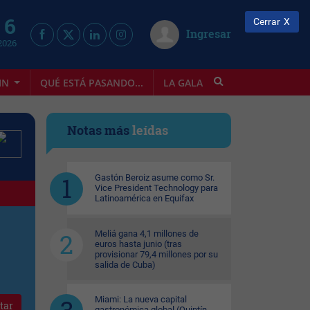
 6
Cerrar
Ingresar
2026
IN
QUÉ ESTÁ PASANDO...
LA GALA
INFOSTYLE
Notas más
leídas
Gastón Beroiz asume como Sr.
Vice President Technology para
Latinoamérica en Equifax
Meliá gana 4,1 millones de
euros hasta junio (tras
provisionar 79,4 millones por su
salida de Cuba)
Miami: La nueva capital
tar
gastronómica global (Quintín