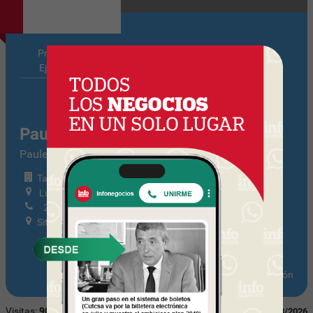
Principales
Notas
Ejecutivos
Relacionadas
Pauletti
Pauletti /
Tamaño: Mediana Tramo I
Luis Lamas 3289 / 304
2624 02 70
Sitio web
Actualizar información
Visitas:
906
Última actualización:
09/08/2026