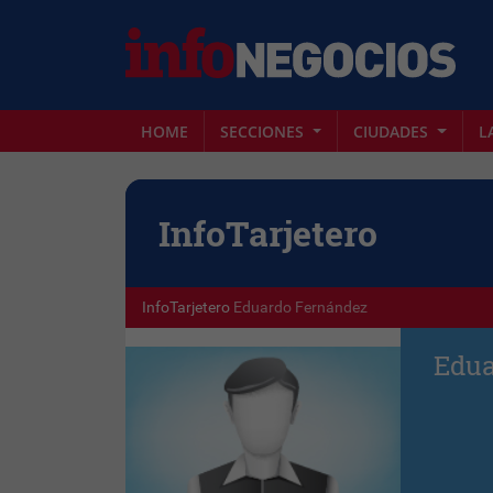
HOME
SECCIONES
CIUDADES
L
Info
Tarjetero
InfoTarjetero
Eduardo Fernández
Edua