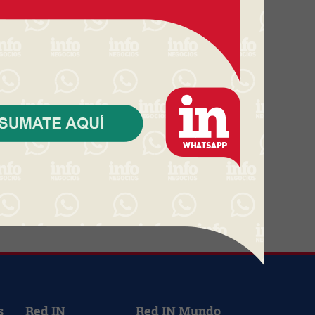
Una startup uruguaya que nació
sin inversión externa se integra
a un grupo global (y proyecta
triplicar su tamaño)
El BSE refuerza su presencia en
el norte (inauguró una nueva
sucursal en Tacuarembó con
instalaciones más amplias y
modernas)
El agro rompió un récord
histórico de inversión promovida
en 2025 (aunque HIF volvió a
cambiar todas las estadísticas)
s
Red IN
Red IN Mundo