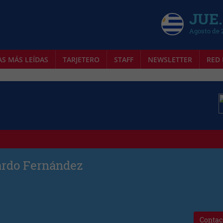
JUE.
Agosto de 
AS MÁS LEÍDAS
TARJETERO
STAFF
NEWSLETTER
RED 
rdo Fernández
Contac