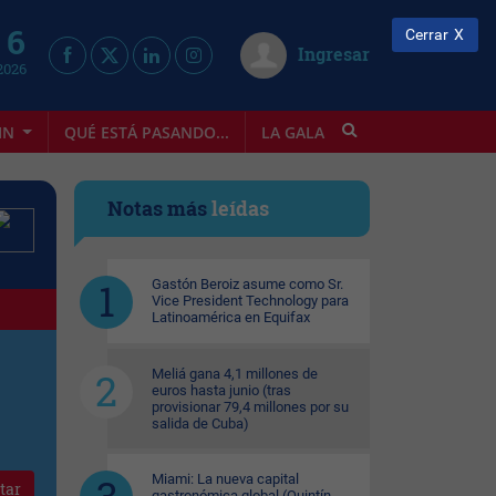
 6
Cerrar
Ingresar
2026
IN
QUÉ ESTÁ PASANDO...
LA GALA
INFOSTYLE
Notas más
leídas
Gastón Beroiz asume como Sr.
Vice President Technology para
Latinoamérica en Equifax
Meliá gana 4,1 millones de
euros hasta junio (tras
provisionar 79,4 millones por su
salida de Cuba)
Miami: La nueva capital
tar
gastronómica global (Quintín