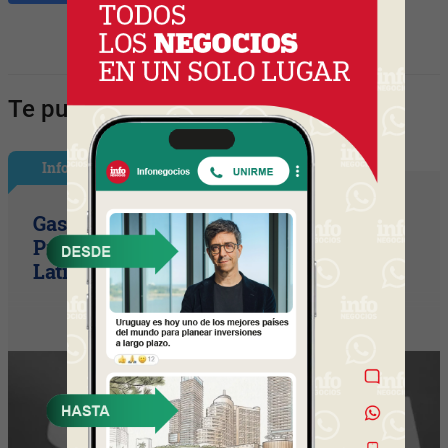
Te puede interesar:
InfoGerentes
Gastón Beroiz asume como Sr. Vice
President Technology para
Latinoamérica en Equifax