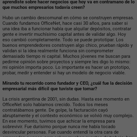
aprendiste sobre hacer negocios que hoy va en contramano de lo
que muchos empresarios todavía creen?
Hubo un cambio descomunal en cómo se construyen empresas.
Cuando fundamos OfficeNet, hace casi 30 años, para saber si
una idea iba a funcionar había que alquilar depósitos, contratar
gente e invertir muchísimo capital antes de validar algo.
Hoy
eso cambió completamente. Todo se puede prototipar. Los
buenos emprendedores construyen algo chico, prueban rápido y
validan si la idea realmente funciona sin comprometer
demasiado tiempo ni capital.
Muchos jóvenes me buscan para
pedirme opinión sobre proyectos y siempre les digo lo mismo:
mi opinión importa poco. Lo importante es hacer un prototipo,
probar, medir y entender si hay un modelo de negocio viable.
Mirando tu recorrido como fundador y CEO, ¿cuál fue la decisión
empresarial más difícil que tuviste que tomar?
La crisis argentina de 2001, sin dudas. Hasta ese momento en
OfficeNet solo habíamos crecido. Todos los meses
contratábamos gente. De golpe, la facturación cayó
abruptamente y el contexto económico se volvió muy complejo.
En ese momento, tuvimos que achicar la empresa para
sobrevivir. Fue durísimo porque nunca me había tocado
desvincular personas. Fue cuando entendí la otra cara de