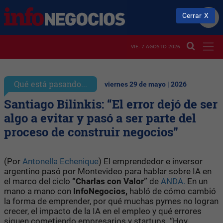
Cerrar
VIE. 7 AGOSTO 2026
Qué está pasando...
viernes 29 de mayo | 2026
Santiago Bilinkis: “El error dejó de ser
algo a evitar y pasó a ser parte del
proceso de construir negocios”
(Por
Antonella Echenique
) El emprendedor e inversor
argentino pasó por Montevideo para hablar sobre IA en
el marco del ciclo
“Charlas con Valor”
de
ANDA.
En un
mano a mano con
InfoNegocios,
habló de cómo cambió
la forma de emprender, por qué muchas pymes no logran
crecer, el impacto de la IA en el empleo y qué errores
siguen cometiendo empresarios y startups. “Hoy